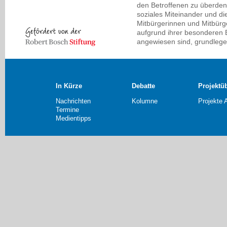
den Betroffenen zu überdenk
soziales Miteinander und di
Mitbürgerinnen und Mitbürg
aufgrund ihrer besonderen 
angewiesen sind, grundlege
In Kürze
Debatte
Projektü
Nachrichten
Kolumne
Projekte 
Termine
Medientipps