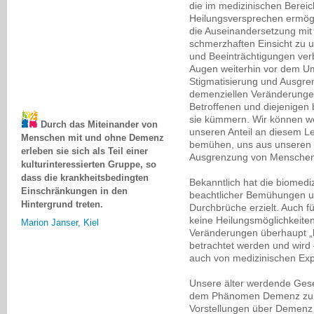
die im medizinischen Bereic
Heilungsversprechen ermögl
die Auseinandersetzung mit
schmerzhaften Einsicht zu 
und Beeinträchtigungen verb
Augen weiterhin vor dem Um
Stigmatisierung und Ausgre
demenziellen Veränderungen 
Betroffenen und diejenigen 
Durch das Miteinander von
sie kümmern. Wir können wei
Menschen mit und ohne Demenz
unseren Anteil an diesem Le
erleben sie sich als Teil einer
bemühen, uns aus unseren V
kulturinteressierten Gruppe, so
Ausgrenzung von Menschen
dass die krankheitsbedingten
Einschränkungen in den
Bekanntlich hat die biomed
beachtlicher Bemühungen un
Hintergrund treten.
Durchbrüche erzielt. Auch f
Marion Janser, Kiel
keine Heilungsmöglichkeiten
Veränderungen überhaupt „he
betrachtet werden und wird
auch von medizinischen Exp
Unsere älter werdende Gesel
dem Phänomen Demenz zu le
Vorstellungen über Demenz