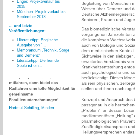
Enger: Projektverlauf bis
Begleitung von Menschen mi
2015
Wissen über Demenz und de
In der Praxis hat sich sehr
München: Projektverlauf bis
Deutsche Alzheimergesellsch
schnell herausgestellt, dass
September 2013
Senioren, Frauen und Juge
mitfahrende Ehepartner in der
... und letzte
Regel keine Begleitpersonen
Das biomedizinische Verstän
Veröffentlichungen:
ersetzen können. Die Touren
vergangenen Jahrzehnten zu
funktionieren viel besser, wenn
die komplexen Wechselwirk
Lliteraturtipp: Englische
Angehörige die Verantwortung für
auch von Biologie und Sozia
Ausgabe von "...
den erkrankten Partner abgeben
Memorandum „Technik, Sorge
dem medizinischen Kontext 
und Demenz“
und einfach mitradeln können.
Sichtweise in den siebziger
Literaturtipp: Die fremde
erweitertes Verständnis vo
Wenn aber die
Seele ist ein...
Krankheitsentstehung entge
Rahmenbedingungen stimmen und
auch psychologische und soz
z.B. genügend Begleitpersonen
berücksichtigt. Dieses Mode
mitfahren, dann bietet das
als rein physischen, zello
Radfahren eine tolle Möglichkeit für
stellen und ihnen nachzuge
gemeinsame
Familienunternehmungen!
Konzept und Anspruch des b
Hartmut Schilling, Minden
passgenau in die herrschend
„Problem“, an dessen Lösung
medikamentösen „Heilung“ 
pharmakologischen Präventi
Zuständigkeitsanspruch und
Heilungsversprechen entlas