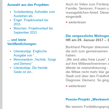
Auch im Video zum Förderp
Auswahl aus den Projekten:
Familie, Senioren, Frauen 
Scheibenberg: Aufsteller zum
massgeblichen Anteil. Dieser
Ausleihen als...
eingestellt.
Enger: Projektverlauf bis
weiterlesen
2015
Was noch fehlt? [...] mehr
München: Projektverlauf bis
Menschen, die unsere Erkenntnis
September 2013
[...] teilen und sich für die Ziele der
Die vergessliche Wohnge
HR am 29. Januar 2017 – 
... und letzte
Aktion Demenz einsetzen.
Veröffentlichungen:
Sybille Vogl, Frankfurt
Burkhard Plemper dokumenti
die sich zum gemeinsamen
Lliteraturtipp: Englische
haben:
Ausgabe von "...
„Wir sind alles freie Leute“
Memorandum „Technik, Sorge
auf ihre Mitbewohnerinnen 
und Demenz“
älteste ist zweiundneunzig -
Literaturtipp: Die fremde
die Witwe nicht mehr klar g
Seele ist ein...
Stadt und über den Friedhof
Diagnose: Demenz. So ging e
weiterlesen
Poesie-Projekt „Weckwor
Bei seinem Fortbildungsproje