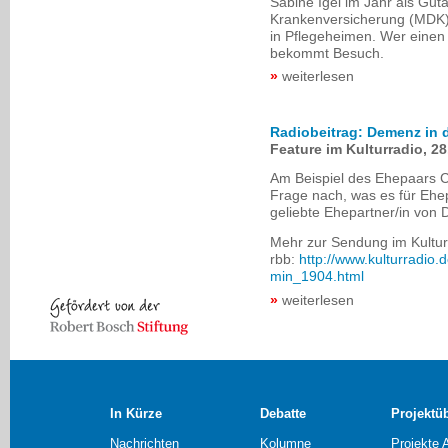
Sabine Igel im Jahr als Gut
Krankenversicherung (MDK) 
in Pflegeheimen. Wer einen A
bekommt Besuch.
weiterlesen
Radiobeitrag: Demenz in 
Feature im Kulturradio, 28
Am Beispiel des Ehepaars Ci
Frage nach, was es für Ehe
geliebte Ehepartner/in von 
Mehr zur Sendung im Kultur
rbb:
http://www.kulturradio
min_1904.html
weiterlesen
In Kürze
Debatte
Projektü
Nachrichten
Kolumne
Projekte 