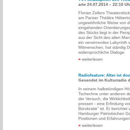
arte 24.07.2014 – 22:10 Uh
Florian Zellers Theaterstüc
am Pariser Théâtre Hébertot
ungewöhnliche Weise von d
eingehenden Orientierungsve
des Stücks liegt in der Pers
aus der Sicht des alten Man
ein verwirrendes Labyrinth 
Mitmenschen, hat ständig Dé
widersprüchliche Dialoge.
weiterlesen
Radiofeature: Alter ist do
Gesendet im Kulturradio 
In seinem halbstündigen Hör
Tschechne unter anderen der
der Versuch, die Wirklichkeit
pressen - eine Erfindung vo
Bürokratie“ ist. Er berichte
Hamburger Patriotischen Gese
Positionen und Erfahrungen 
weiterlesen