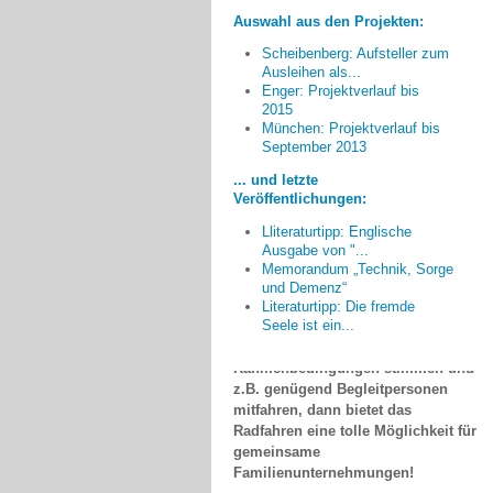
Auswahl aus den Projekten:
Scheibenberg: Aufsteller zum
Ausleihen als...
Enger: Projektverlauf bis
2015
München: Projektverlauf bis
In der Praxis hat sich sehr
September 2013
schnell herausgestellt, dass
... und letzte
mitfahrende Ehepartner in der
Veröffentlichungen:
Regel keine Begleitpersonen
ersetzen können. Die Touren
Lliteraturtipp: Englische
funktionieren viel besser, wenn
Ausgabe von "...
Angehörige die Verantwortung für
Memorandum „Technik, Sorge
und Demenz“
den erkrankten Partner abgeben
Literaturtipp: Die fremde
und einfach mitradeln können.
Seele ist ein...
Wenn aber die
Rahmenbedingungen stimmen und
z.B. genügend Begleitpersonen
mitfahren, dann bietet das
Radfahren eine tolle Möglichkeit für
gemeinsame
Familienunternehmungen!
Hartmut Schilling, Minden