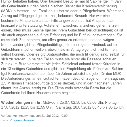
Humor behalten haben. Über tausend Besuche macht Sabine Igel im Jahr
als Gutachterin für den Medizinischen Dienst der Krankenversicherung
(MDK) in Hessen - bei Familien zu Hause oder in Pflegeheimen. Wer einen
Antrag auf Pflegegeld gestellt hat, bekommt Besuch. Nur wer eine
bestimmte Minutenanzahl auf Hilfe angewiesen ist, hat Anspruch auf
finanzielle Unterstützung. Aufstehen, waschen, anziehen, gehen, sitzen,
essen, alles muss Sabine Igel bei ihrem Gutachten berücksichtigen; da ist
sie auch angewiesen auf ihre Erfahrung und ihr Einfühlungsvermögen. Sie
muss sich Zeit nehmen, um alles genau zu erfassen und abzuwägen.
Immer wieder gibt es Pflegebedürftige, die einen guten Eindruck auf die
Gutachterin machen wollen, obwohl sie im Alltag eigentlich nichts mehr
selbst können. Oder es gibt Antragsteller, die noch fit genug sind, selbst für
sich zu sorgen. In beiden Fällen muss sie hinter die Fassade schauen.
Zurück im Büro verarbeitet sie jedes Schicksal anhand fester Kriterien in
ein 13-seitiges Gutachten und gibt eine Empfehlung ab. Früher war Sabine
Igel Krankenschwester, seit über 15 Jahren arbeitet sie jetzt für den MDK.
Die Anforderungen an ein Gutachten haben deutlich zugenommen, sagt sie.
2,5 Millionen Pflegebedürftige gibt es derzeit, und in den nächsten Jahren
nimmt ihre Anzahl stetig zu. Die Filmautorin Antonella Berta hat die
Gutachterin bei ihren Hausbesuchen begleitet.
Wiederholungen im hr:
Mittwoch, 25.07. 02:30 bis 03:00 Uhr, Freitag,
27.07.2012 11:25 bis 11:55 Uhr, Samstag, 28.07.2012 05:45 bis 06:15 Uhr
Verfasst von Anonymous am 21. Juli 2012 - 0:00
Tags:
Programmhinweis