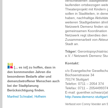
verschiedenen Stadtgebiete 
laufenden ortsbezogen weiter
Theaterprojekt mit Kindern g
sollen in Stadtteilen, in den
haben, nachhaltige Aktivität
weiteren Stadtgebieten ähnl
Netzwerk Demenz finden sich 
gemeinsamen Koordination 
Netzwerk regt überdies den
Zusammenarbeit von Akteure
Stadt an.
Träger:
Gerontopsychiatrisc
e.V. / Netzwerk Demenz Stut
Kontakt:
[... es ist] zu hoffen, dass in
den konmmenden Jahren die
c/o Evangelische Gesellsch
besonderen Bedarfe alter und
Büchsenstrasse 34
demenzbetroffener Menschen auch
70174 Stuttgart
bei der Stadtplanung
Telefon: 0711 – 2054 374
Berücksichtigung finden.
Telefax: 0711 – 205449937
E-mail: guenther.schwarz(at
Manfred Schnabel, Hofheim
http://www.demenz-stuttgart
Verfasst von Conny Voester am 5