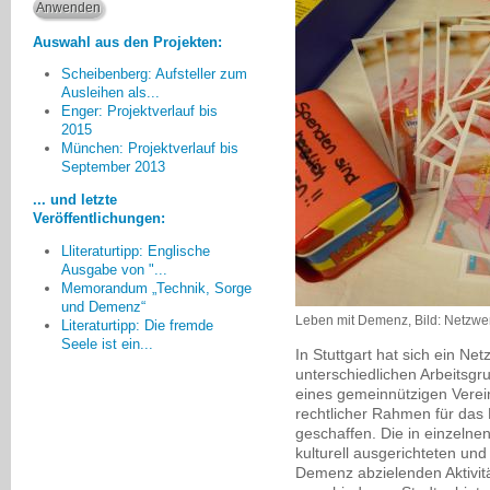
Auswahl aus den Projekten:
Scheibenberg: Aufsteller zum
Ausleihen als...
Enger: Projektverlauf bis
2015
München: Projektverlauf bis
Zur Zeit haben wir in den
September 2013
Führungspositionen im Bereich
Senioren und Soziales einen sehr
... und letzte
starken personellen Wechsel. Ich
Veröffentlichungen:
fürchte, dass es dadurch erst
Lliteraturtipp: Englische
einmal einen Stillstand in der
Ausgabe von "...
Erhaltung und Weiterentwicklung
Memorandum „Technik, Sorge
von Strukturen gibt., zum Teil sind
und Demenz“
langjährige Netzwerke zum
Leben mit Demenz, Bild: Netzwe
Literaturtipp: Die fremde
Erliegen gekommen
Seele ist ein...
In Stuttgart hat sich ein Ne
Renate Flora, Oberursel
unterschiedlichen Arbeitsgr
eines gemeinnützigen Verein
rechtlicher Rahmen für da
geschaffen. Die in einzelne
kulturell ausgerichteten und
Demenz abzielenden Aktivit