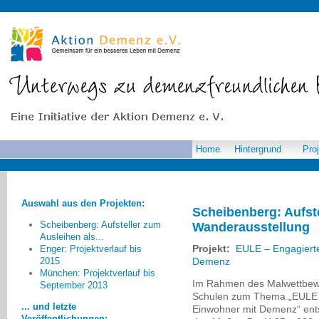
Home
Hintergrund
Pro
Auswahl aus den Projekten:
Scheibenberg: Aufste
Scheibenberg: Aufsteller zum
Wanderausstellung
Ausleihen als...
Was fehlt? Ideelle
Projekt:
EULE – Engagierte
Enger: Projektverlauf bis
Unterstützung von der
2015
Demenz
kommunalen Spitze
München: Projektverlauf bis
(Bürgermeister).
Diesbezüglich
Im Rahmen des Malwettbewe
September 2013
fand ich z.B. Mannheim sehr
Schulen zum Thema „EULE - 
... und letzte
vorbildlich oder
Einwohner mit Demenz“ entst
Veröffentlichungen: