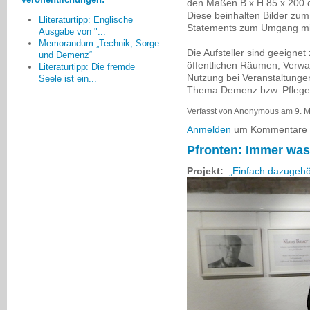
den Maßen B x H 85 x 200 
Ostfildern.
Ansonsten heißt es
Diese beinhalten Bilder zu
einfach mit Ausdauer dran bleiben
Lliteraturtipp: Englische
Statements zum Umgang mi
wie die letzten zwanzig Jahre.
Ausgabe von "...
Memorandum „Technik, Sorge
Günther Schwarz, Stuttgart
Die Aufsteller sind geeignet
und Demenz“
öffentlichen Räumen, Verwa
Literaturtipp: Die fremde
Nutzung bei Veranstaltunge
Seele ist ein...
Thema Demenz bzw. Pflege
Verfasst von Anonymous am 9. M
Anmelden
um Kommentare z
Pfronten: Immer was
Projekt:
„Einfach dazugeh