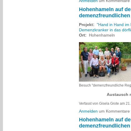
Anmelden
um Kommentare z
Hohenhameln auf d
demenzfreundliche
Projekt:
"Hand in Hand im 
Demenzkranker in das dörfl
Ort:
Hohenhameln
Besuch "demenzfreundliche Reg
Austausch mit den 
Verfasst von Gisela Grote am 21
Anmelden
um Kommentare z
Hohenhameln auf d
demenzfreundliche