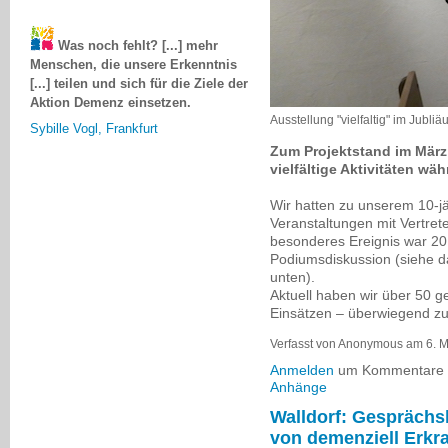
Was noch fehlt? [...] mehr
Menschen, die unsere Erkenntnis
[...] teilen und sich für die Ziele der
Aktion Demenz einsetzen.
Sybille Vogl, Frankfurt
Ausstellung "vielfaltig" im Jubli
Zum Projektstand im März
vielfältige Aktivitäten 
Wir hatten zu unserem 10-j
Veranstaltungen mit Vertrete
besonderes Ereignis war 2
Podiumsdiskussion (siehe d
unten).
Aktuell haben wir über 50 g
Einsätzen – überwiegend z
Verfasst von Anonymous am 6. M
Anmelden
um Kommentare z
Anhänge
Walldorf: Gesprächs
von demenziell Erkr