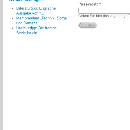
Freundeskreis hatten, sich mit dem
Passwort:
*
Lliteraturtipp: Englische
Thema zu beschäftigen. Hier
Ausgabe von "...
herrscht teilweise eine richtige
Geben Sie hier das zugehörige 
Memorandum „Technik, Sorge
Blockadehaltung,
und Demenz“
Christine Einödshofer, Ingolstadt
Literaturtipp: Die fremde
Seele ist ein...