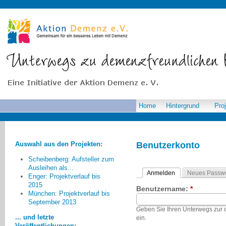
Home
Hintergrund
Pro
Auswahl aus den Projekten:
Benutzerkonto
Scheibenberg: Aufsteller zum
Ausleihen als...
Anmelden
Neues Passwo
Enger: Projektverlauf bis
2015
Benutzername:
*
Was aus meiner Sicht noch
München: Projektverlauf bis
September 2013
fehlt ist die Bereitschaft vieler
Geben Sie Ihren Unterwegs zu
Älterer, die bisher keinen
... und letzte
ein.
Demenzkranken im Familien- oder
Veröffentlichungen: