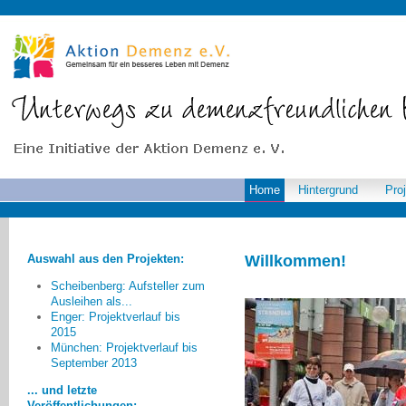
Home
Hintergrund
Pro
Auswahl aus den Projekten:
Willkommen!
Scheibenberg: Aufsteller zum
Ausleihen als...
Enger: Projektverlauf bis
2015
Am meisten beeindruckt hat
München: Projektverlauf bis
September 2013
mich der unproblematische und
offene Umgang von Kindern mit
... und letzte
Demenzkranken auch wenn sie
Veröffentlichungen: