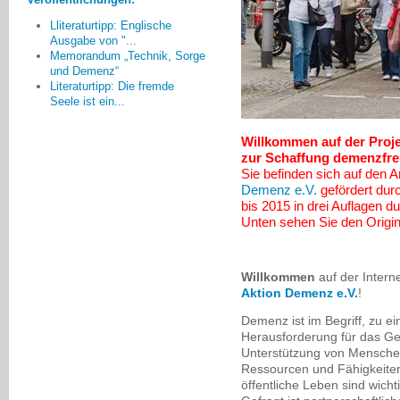
keine Vorerfahrungen haben.
Lliteraturtipp: Englische
Christine Einödshofer, Ingolstadt
Ausgabe von "...
Memorandum „Technik, Sorge
und Demenz“
Literaturtipp: Die fremde
Seele ist ein...
Willkommen auf der Proje
zur Schaffung demenzfr
Sie befinden sich auf den A
Demenz e.V.
gefördert dur
bis 2015 in drei Auflagen 
Unten sehen Sie den Origina
Willkommen
auf der Interne
Aktion Demenz e.V.
!
Demenz ist im Begriff, zu e
Herausforderung für das G
Unterstützung von Mensche
Ressourcen und Fähigkeiten
öffentliche Leben sind wich