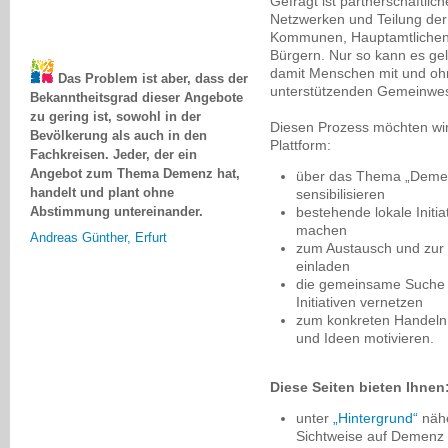
Gefragt ist partnerschaftli
Netzwerken und Teilung der
Kommunen, Hauptamtlichen, 
Bürgern. Nur so kann es ge
Das Problem ist aber, dass der
damit Menschen mit und o
Bekanntheitsgrad dieser Angebote
unterstützenden Gemeinwes
zu gering ist, sowohl in der
Bevölkerung als auch in den
Diesen Prozess möchten wir
Fachkreisen. Jeder, der ein
Plattform:
Angebot zum Thema Demenz hat,
über das Thema „Demen
handelt und plant ohne
sensibilisieren
Abstimmung untereinander.
bestehende lokale Initia
Andreas Günther, Erfurt
machen
zum Austausch und zur 
einladen
die gemeinsame Suche
Initiativen vernetzen
zum konkreten Handeln v
und Ideen motivieren.
Diese Seiten bieten Ihnen
unter
„Hintergrund“
nähe
Sichtweise auf Demenz 