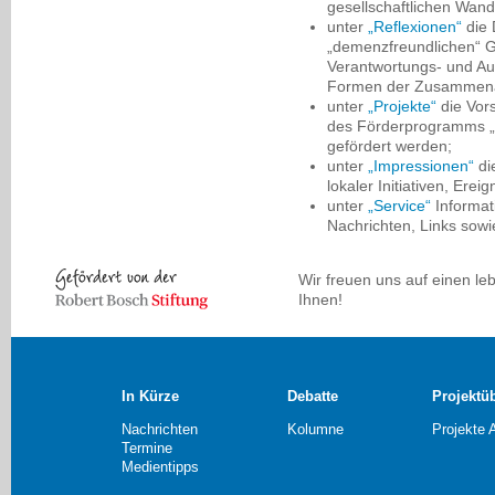
gesellschaftlichen Wand
unter
„Reflexionen“
die 
„demenzfreundlichen“ G
Verantwortungs- und Au
Formen der Zusammena
unter
„Projekte“
die Vors
des Förderprogramms 
gefördert werden;
unter
„Impressionen“
di
lokaler Initiativen, Erei
unter
„Service“
Informat
Nachrichten, Links sowi
Wir freuen uns auf einen le
Ihnen!
In Kürze
Debatte
Projektü
Nachrichten
Kolumne
Projekte 
Termine
Medientipps