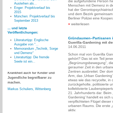
die aufgefundene Person hi
Ausleihen als...
Menschen mit Demenz in di
Enger: Projektverlauf bis
hat der Gerontopsychiatris
2015
und dem Bezirk gemeinsam 
München: Projektverlauf bis
Beeindruckend am Projekt war
Berliner Polizei eine Kooper
September 2013
die sich fortwährend steigernde
weiterlesen
Begeisterung der Schüler. Sie
... und letzte
haben es geschafft, sich auf
Veröffentlichungen:
bewegende und teilweise spaßige
Gründaumen–Partisanen in
Lliteraturtipp: Englische
Weise einem noch immer großen
Guerilla-Gardening mit 
Ausgabe von "...
Tabuthema in weiten Teilen unserer
14.06.2011
Memorandum „Technik, Sorge
Gesellschaft zu nähern, um der
und Demenz“
Schon mal von Guerilla Gar
Demenz etwas von ihrem
Literaturtipp: Die fremde
gehört? Das ist ein Teil jene
Schrecken zu nehmen und den
Seele ist ein...
„Begrünungsbewegung“, die 
Verlauf und den Umgang mit der
geraumer Zeit in den urban
Krankheit auch für Kinder und
Zentren ausbreitet. Der dom
Jugendliche begreifbarer zu
Arm, das ‚Urban Gardening’, 
machen.
etwas wie das recycelte, in 
zurückgeholte, politisierte u
Markus Schuliers, Wittenberg
kollektivierte Laubenpieper
21. Jahrhunderts dar. Beim ‚
Gardening’ handelt es sich 
verpflichteten Flügel dieser
urbanen Raums. Die erste „g
aktiv.