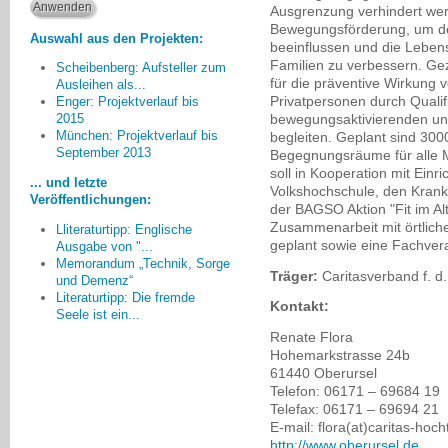
Ausgrenzung verhindert wer
Bewegungsförderung, um den
Auswahl aus den Projekten:
beeinflussen und die Lebens
Familien zu verbessern. Gez
Scheibenberg: Aufsteller zum
für die präventive Wirkung
Ausleihen als...
Privatpersonen durch Qualif
Enger: Projektverlauf bis
bewegungsaktivierenden un
2015
[Wir arbeiten]... weiterhin an
München: Projektverlauf bis
begleiten. Geplant sind 300
einem gesunden Bürgermix, d.h.
September 2013
Begegnungsräume für alle M
soviel wie möglich Ehrenamtler
soll in Kooperation mit Einr
... und letzte
und so wenig wie notwendig
Volkshochschule, den Kran
Veröffentlichungen:
Hauptamtliche.
der BAGSO Aktion "Fit im Al
Zusammenarbeit mit örtliche
Günter Niermann, Enger
Lliteraturtipp: Englische
geplant sowie eine Fachve
Ausgabe von "...
Memorandum „Technik, Sorge
Träger:
Caritasverband f. 
und Demenz“
Literaturtipp: Die fremde
Kontakt:
Seele ist ein...
Renate Flora
Hohemarkstrasse 24b
61440 Oberursel
Telefon: 06171 – 69684 19
Telefax: 06171 – 69694 21
E-mail: flora(at)caritas-hoc
http://www.oberursel.de