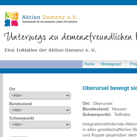
Home
Hintergrund
Pro
Oberursel bewegt si
Ort
Ort:
Oberursel
Bundesland
Bundesland:
Hessen
Schwerpunkt:
Teilhabe
Schwerpunkt
Integrationsfördernde Aktio
in allen gesellschaftlichen 
und Ängste gegenüber de