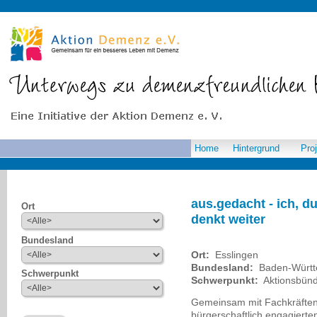
Home
Hintergrund
Pro
aus.gedacht - ich, du
Ort
denkt weiter
Bundesland
Ort:
Esslingen
Bundesland:
Baden-Würt
Schwerpunkt
Schwerpunkt:
Aktionsbünd
Gemeinsam mit Fachkräften 
bürgerschaftlich engagierte