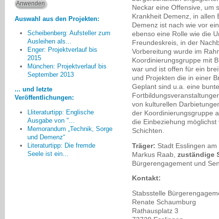
Neckar eine Offensive, um 
Krankheit Demenz, in allen 
Auswahl aus den Projekten:
Demenz ist nach wie vor ei
Scheibenberg: Aufsteller zum
ebenso eine Rolle wie die U
Ausleihen als...
Freundeskreis, in der Nachb
Enger: Projektverlauf bis
Vorbereitung wurde im Rahm
2015
Koordinierungsgruppe mit B
München: Projektverlauf bis
Insgesamt hat es mich gefreut,
war und ist offen für ein b
September 2013
dass wir mit unserm Projekt einige
und Projekten die in einer B
Menschen erreichen konnten, die
Geplant sind u.a. eine bunt
... und letzte
sich vorher mit dem Bereich
Fortbildungsveranstaltungen
Veröffentlichungen:
Demenz nicht befasst waren und
von kulturellen Darbietunge
Lliteraturtipp: Englische
der Koordinierungsgruppe au
jetzt sehr viel Initiative zeigen.
Ausgabe von "...
die Einbeziehung möglichst 
Renate Flora, Oberursel
Memorandum „Technik, Sorge
Schichten.
und Demenz“
Träger:
Stadt Esslingen am 
Literaturtipp: Die fremde
Seele ist ein...
Markus Raab,
zuständige S
Bürgerengagement und Sen
Kontakt:
Stabsstelle Bürgerengagem
Renate Schaumburg
Rathausplatz 3