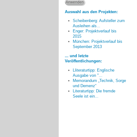
Auswahl aus den Projekten:
Scheibenberg: Aufsteller zum
Ausleihen als...
Enger: Projektverlauf bis
2015
München: Projektverlauf bis
Menschen [mit Demenz], die
September 2013
vorher unruhig umherliefen, malten
zusammen mit ihren Angehörigen
... und letzte
und wurden ganz ruhig. Viele
Veröffentlichungen:
Angehörige waren erstaunt über
Lliteraturtipp: Englische
die Fähigkeiten...
Ausgabe von "...
Gerd Lübbert, Münster
Memorandum „Technik, Sorge
und Demenz“
Literaturtipp: Die fremde
Seele ist ein...