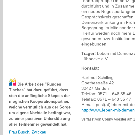
“Fahrradgruppe Demenz" ge
durchführt und in Zusammen
ein neues Regelsportangebo
Gesprächskreis geschaffen (
Demenzerkrankung im Frühsta
Begegnung im Miteinander
Hierfür werden noch mehr E
gewonnen bzw. Institutionen
eingebunden.
Träger:
Leben mit Demenz A
Lübbecke e.V.
Kontakt:
Hartmut Schilling
Die Arbeit des "Runden
Goethestraße 42
Tisches" hat dazu geführt, dass
32427 Minden
sich die anfängliche Skepsis der
Telefon: 0571 – 648 35 46
möglichen Kooperationspartner,
Telefax: 0571 – 648 35 47
welche vermutlich aus der Sorge
E-mail: post(at)leben-mit-d
um eigene Nachteile bedingt war,
http://www.leben-mit-demen
zu einer positiven Unterstützung
Verfasst von Conny Voester am 1
aller Teilnehmer gewandelt hat.
Frau Busch, Zwickau