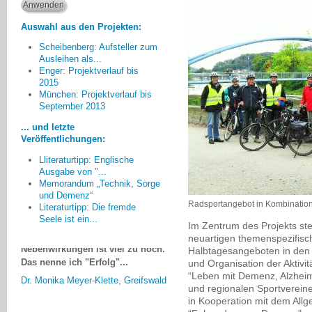
Auswahl aus den Projekten:
Scheibenberg: Aufsteller zum
Ausleihen als...
Enger: Projektverlauf bis
2015
Auf dem letzten Forum der
München: Projektverlauf bis
September 2013
Alzheimergesellschaft fragte ein
Angehöriger einen leitenden
... und letzte
Mediziner einer großen Klinik,
Veröffentlichungen:
warum denn ein
Lliteraturtipp: Englische
bestimmtes Medikament
Ausgabe von "...
verabreicht werde, wenn es doch
Memorandum „Technik, Sorge
gar nicht wirke. Darauf
und Demenz“
der Facharzt: Wenn es nach ihm
Radsportangebot in Kombination 
Literaturtipp: Die fremde
ginge, würde er gar keine
Seele ist ein...
Im Zentrum des Projekts st
Medikamente geben. Die Gefahr der
neuartigen themenspezifisc
Nebenwirkungen ist viel zu hoch.
Halbtagesangeboten in den 
Das nenne ich "Erfolg"...
und Organisation der Aktivi
Dr. Monika Meyer-Klette, Greifswald
“Leben mit Demenz, Alzheim
und regionalen Sportverein
in Kooperation mit dem All