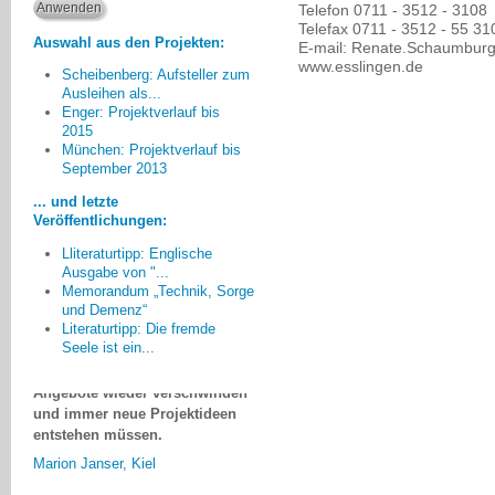
Telefon 0711 - 3512 - 3108
Telefax 0711 - 3512 - 55 31
Auswahl aus den Projekten:
E-mail: Renate.Schaumburg
www.esslingen.de
Scheibenberg: Aufsteller zum
Ausleihen als...
Enger: Projektverlauf bis
2015
Viele Projekte, wie z.B. auch
München: Projektverlauf bis
die Kulturpaten, basieren auf
September 2013
ehrenamtlichem Engagement. Es
... und letzte
zeigt sich leider immer wieder,
Veröffentlichungen:
dass sich diese Projekte auflösen,
wenn es keine professionelle
Lliteraturtipp: Englische
Begleitung und Koordination gibt.
Ausgabe von "...
Memorandum „Technik, Sorge
Für diese Aufgaben gibt es nach
und Demenz“
Ablauf der Projektlaufzeit in der
Literaturtipp: Die fremde
Regel keine Finanzierung, so dass
Seele ist ein...
viele mühsam aufgebaute
Angebote wieder verschwinden
und immer neue Projektideen
entstehen müssen.
Marion Janser, Kiel