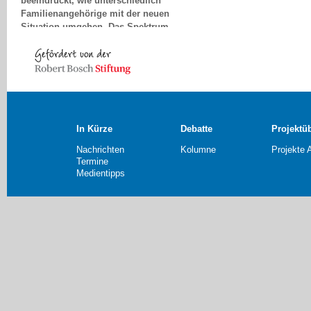
Familienangehörige mit der neuen
Situation umgehen. Das Spektrum
reicht von fast
selbstzerstörerischer Aufopferung
bis zur völligen Ablehnung des an
Demenz Erkrankten.
Andreas Günther, Erfurt
In Kürze
Debatte
Projektü
Nachrichten
Kolumne
Projekte 
Termine
Medientipps