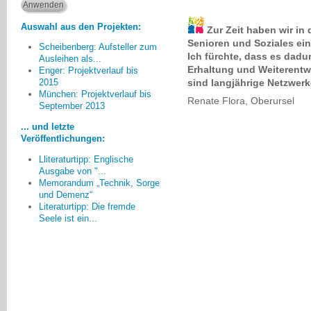
Auswahl aus den Projekten:
Zur Zeit haben wir in
Senioren und Soziales ei
Scheibenberg: Aufsteller zum
Ich fürchte, dass es dadur
Ausleihen als...
Erhaltung und Weiterentwi
Enger: Projektverlauf bis
sind langjährige Netzwe
2015
Zur Zeit haben wir in den
München: Projektverlauf bis
Renate Flora, Oberursel
Führungspositionen im Bereich
September 2013
Senioren und Soziales einen sehr
... und letzte
starken personellen Wechsel. Ich
Veröffentlichungen:
fürchte, dass es dadurch erst
einmal einen Stillstand in der
Lliteraturtipp: Englische
Ausgabe von "...
Erhaltung und Weiterentwicklung
Memorandum „Technik, Sorge
von Strukturen gibt., zum Teil sind
und Demenz“
langjährige Netzwerke zum
Literaturtipp: Die fremde
Erliegen gekommen
Seele ist ein...
Renate Flora, Oberursel