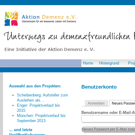
Home
Hintergrund
Pro
Auswahl aus den Projekten:
Benutzerkonto
Scheibenberg: Aufsteller zum
Ausleihen als...
Anmelden
Neues Passwo
Enger: Projektverlauf bis
2015
Benutzername oder E-Mail-
München: Projektverlauf bis
Bei der Auswertung des
September 2013
Projekts ist uns deutlich geworden,
dass wir noch am Anfang stehen
... und letzte
und unser Bemühen weitergehen
Veröffentlichungen: