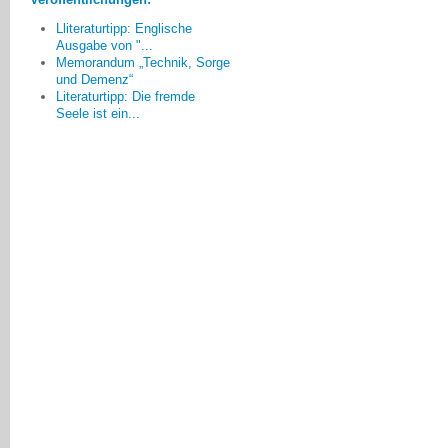
muss.
Lliteraturtipp: Englische
Bruna Wernet, Friedrichshafen
Ausgabe von "...
Memorandum „Technik, Sorge
und Demenz“
Literaturtipp: Die fremde
Seele ist ein...