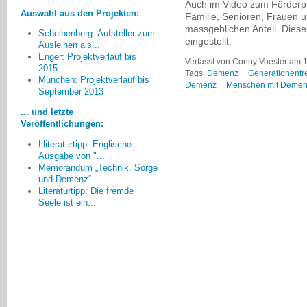
Auch im Video zum Förderp
Auswahl aus den Projekten:
Familie, Senioren, Frauen 
massgeblichen Anteil. Dieser
Scheibenberg: Aufsteller zum
eingestellt.
Ausleihen als...
Enger: Projektverlauf bis
Verfasst von Conny Voester am 1
2015
Tags:
Demenz
Generationentre
Was aus meiner Sicht noch
München: Projektverlauf bis
Demenz
Menschen mit Deme
September 2013
fehlt ist die Bereitschaft vieler
Älterer, die bisher keinen
... und letzte
Demenzkranken im Familien- oder
Veröffentlichungen:
Freundeskreis hatten, sich mit dem
Lliteraturtipp: Englische
Thema zu beschäftigen. Hier
Ausgabe von "...
herrscht teilweise eine richtige
Memorandum „Technik, Sorge
Blockadehaltung,
und Demenz“
Christine Einödshofer, Ingolstadt
Literaturtipp: Die fremde
Seele ist ein...