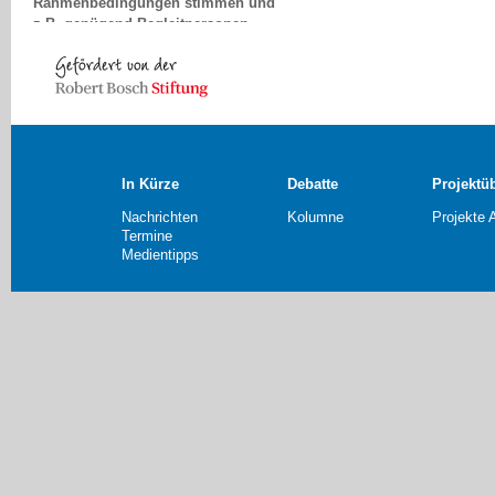
z.B. genügend Begleitpersonen
mitfahren, dann bietet das
Radfahren eine tolle Möglichkeit für
gemeinsame
Familienunternehmungen!
Hartmut Schilling, Minden
In Kürze
Debatte
Projektü
Nachrichten
Kolumne
Projekte 
Termine
Medientipps