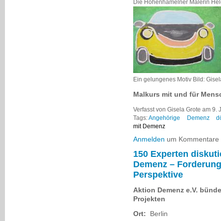
Die Hohenhamelner Malerin Helg
Ein gelungenes Motiv Bild: Gisel
Malkurs mit und für Men
Verfasst von Gisela Grote am 9. J
Tags:
Angehörige
Demenz
d
mit Demenz
Anmelden
um Kommentare z
150 Experten diskuti
Demenz – Forderung 
Perspektive
Aktion Demenz e.V. bünde
Projekten
Ort:
Berlin