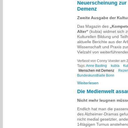
Neuerscheinung zur 
Demenz
Zweite Ausgabe der Kult
Das Magazin des
„Kompete
Alter“
(kubia) widmet sich 
Kulturellen Bildung und Teil
aktuelle Berichte aus der Ar
Wissenschaft und Praxis zur 
Vielzahl von weiterführende
Verfasst von Conny Voester am 20
Tags:
Anne Basting
kubia
Kul
Menschen mit Demenz
Rezen
Bundeskunsthalle Bonn
Weiterlesen
Die Medienwelt assa
Nicht mehr leugnen müsse
Endlich hat man die passend
des Alzheimer-Dramas gefun
nicht medial gesetzter, an
14tägigen Turnus anstehende