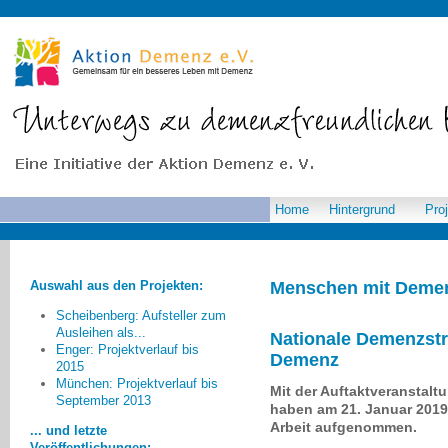
Home
Hintergrund
Pro
Auswahl aus den Projekten:
Menschen mit Deme
Scheibenberg: Aufsteller zum
Ausleihen als...
Nationale Demenzstra
Enger: Projektverlauf bis
Verblüffend zu beobachten
Demenz
2015
waren die einfachen und dabei
München: Projektverlauf bis
Mit der Auftaktveranstalt
wirkungsvollen Ansätze, die in
September 2013
haben am 21. Januar 2019 d
manchen Unternehmen oder
Arbeit aufgenommen.
... und letzte
Vereinen bereits zur Kompensation
Veröffentlichungen: