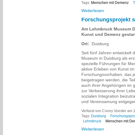
Tags:
Menschen mit Demenz
T
Weiterlesen
Forschungsprojekt s
Am Lehmbruck Museum Dui
Kunst und Demenz gestar
Ort:
Duisburg
Seit fünf Jahren entwickelt
Museum in Duisburg als er
spezielle Führungen für Me
aktive Erleben von Kunst im
Forschungsvorhaben, das jet
beigetragen werden, die T
auch ihrer Angehörigen im g
zur Verbesserung ihrer Leb
sozialen Integration beizut
und Vereinsamung entgegen
Verfasst von Conny Voester am 
Tags:
Duisburg
Forschungspro
Lehmbruck
Menschen mit D
Weiterlesen