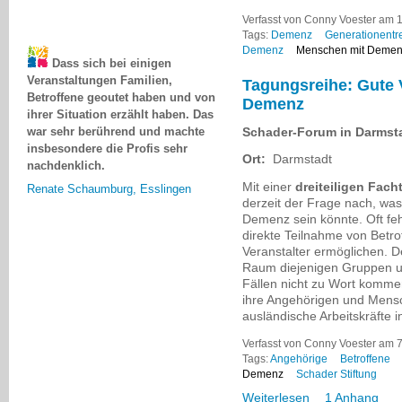
Verfasst von Conny Voester am 1
Dass sich bei einigen
Tags:
Demenz
Generationentre
Demenz
Menschen mit Deme
Veranstaltungen Familien,
Betroffene geoutet haben und von
Tagungsreihe: Gute
ihrer Situation erzählt haben. Das
Demenz
war sehr berührend und machte
insbesondere die Profis sehr
Schader-Forum in Darmsta
nachdenklich.
Ort:
Darmstadt
Renate Schaumburg, Esslingen
Mit einer
dreiteiligen Fac
derzeit der Frage nach, wa
Demenz sein könnte. Oft feh
direkte Teilnahme von Betr
Veranstalter ermöglichen. 
Raum diejenigen Gruppen und
Fällen nicht zu Wort komm
ihre Angehörigen und Mens
ausländische Arbeitskräfte 
Verfasst von Conny Voester am 
Tags:
Angehörige
Betroffene
Demenz
Schader Stiftung
Weiterlesen
1 Anhang