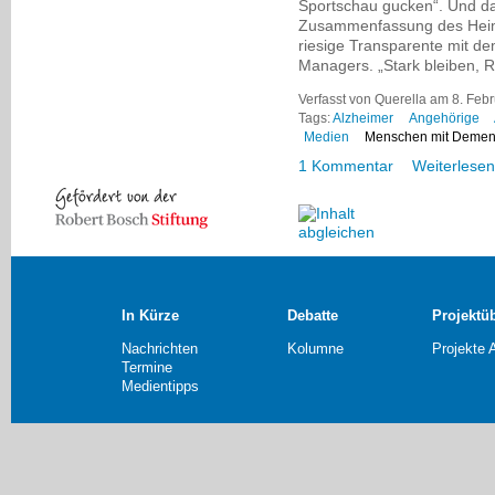
Sportschau gucken“. Und da 
Zusammenfassung des Heims
riesige Transparente mit d
Managers. „Stark bleiben, Ru
Verfasst von Querella am 8. Febr
Tags:
Alzheimer
Angehörige
Medien
Menschen mit Deme
1 Kommentar
Weiterlesen
In Kürze
Debatte
Projektü
Nachrichten
Kolumne
Projekte 
Termine
Medientipps