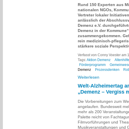
Rund 150 Experten aus Mi
nationalen NGOs, Kommune
Vertreter lokaler Initiati
anlässlich der Abschluss
Demenz e.V. durchgeführ
Demenz in der Kommune“ d
zusammengekommen. Gefo
rein medizinisch-pfleger
stärkere soziale Perspekti
Verfasst von Conny Voester am 
Tags:
Aktion Demenz
Altenhilf
Förderprogramm
Gemeinwes
Demenz
Prozessdenken
Rob
Weiterlesen
Welt-Alzheimertag a
„Demenz – Vergiss m
Die Vorbereitungen zum Welt
angelaufen. Bundesweit meld
mehr als 200 Veranstaltung
Palette reicht von Fachtag
Filmvorführungen und Theat
Musikveranstaltungen und G