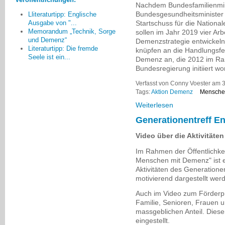
altersbedingter Einschränkungen
Nachdem Bundesfamilienmini
installiert wurden.
Bundesgesundheitsminister
Lliteraturtipp: Englische
Startschuss für die Nation
Ausgabe von "...
Manfred Schnabel, Hofheim
Memorandum „Technik, Sorge
sollen im Jahr 2019 vier Arb
und Demenz“
Demenzstrategie entwickeln
Literaturtipp: Die fremde
knüpfen an die Handlungsfel
Seele ist ein...
Demenz an, die 2012 im Ra
Bundesregierung initiiert wor
Verfasst von Conny Voester am 3
Tags:
Aktion Demenz
Mensche
Weiterlesen
Generationentreff E
Video über die Aktivitäte
Im Rahmen der Öffentlichkeit
Menschen mit Demenz" ist e
Aktivitäten des Generatione
motivierend dargestellt werd
Auch im Video zum Förderp
Familie, Senioren, Frauen 
massgeblichen Anteil. Dieser
eingestellt.