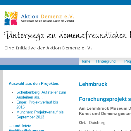
Home
Hintergrund
Pro
Auswahl aus den Projekten:
Lehmbruck
Scheibenberg: Aufsteller zum
Ausleihen als...
Forschungsprojekt s
Enger: Projektverlauf bis
2015
Am Lehmbruck Museum Dui
München: Projektverlauf bis
Kunst und Demenz gestar
Die Akteure, die Menschen mit
September 2013
Demenz im alltäglichen Leben
Ort:
Duisburg
begegnen, müssen noch viel
... und letzte
Veröffentlichungen: