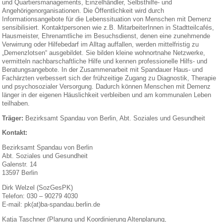
und Quartiersmanagements, Einzelhändler, Selbsthilfe- und
Angehörigenorganisationen. Die Öffentlichkeit wird durch
Informationsangebote für die Lebenssituation von Menschen mit Demenz
sensibilisiert. Kontaktpersonen wie z.B. MitarbeiterInnen in Stadtteilcafés,
Hausmeister, Ehrenamtliche im Besuchsdienst, denen eine zunehmende
Verwirrung oder Hilfebedarf im Alltag auffallen, werden mittelfristig zu
„Demenzlotsen“ ausgebildet. Sie bilden kleine wohnortnahe Netzwerke,
vermitteln nachbarschaftliche Hilfe und kennen professionelle Hilfs- und
Beratungsangebote. In der Zusammenarbeit mit Spandauer Haus- und
Fachärzten verbessert sich der frühzeitige Zugang zu Diagnostik, Therapie
und psychosozialer Versorgung. Dadurch können Menschen mit Demenz
länger in der eigenen Häuslichkeit verbleiben und am kommunalen Leben
teilhaben.
Träger:
Bezirksamt Spandau von Berlin, Abt. Soziales und Gesundheit
Kontakt:
Bezirksamt Spandau von Berlin
Abt. Soziales und Gesundheit
Galenstr. 14
13597 Berlin
Dirk Welzel (SozGesPK)
Telefon: 030 – 90279 4030
E-mail: pk(at)ba-spandau.berlin.de
Katja Taschner (Planung und Koordinierung Altenplanung,