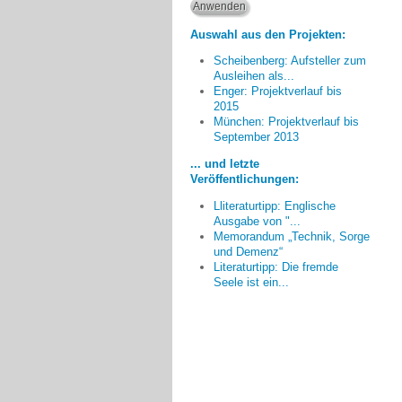
Auswahl aus den Projekten:
Scheibenberg: Aufsteller zum
Ausleihen als...
Enger: Projektverlauf bis
2015
München: Projektverlauf bis
Je mehr Bürger/innen
September 2013
mitmachen, umso mehr kann
... und letzte
geschehen.
Veröffentlichungen:
Günter Niermann, Enger
Lliteraturtipp: Englische
Ausgabe von "...
Memorandum „Technik, Sorge
und Demenz“
Literaturtipp: Die fremde
Seele ist ein...