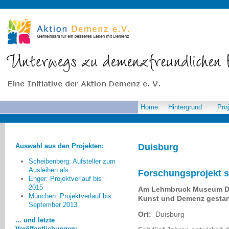
Home
Hintergrund
Pro
Auswahl aus den Projekten:
Duisburg
Scheibenberg: Aufsteller zum
Ausleihen als...
Forschungsprojekt s
Enger: Projektverlauf bis
2015
Am Lehmbruck Museum Dui
Die Teilnehmer mit und ohne
München: Projektverlauf bis
Kunst und Demenz gestar
September 2013
Demenz begegneten sich auf
Ort:
Duisburg
Augenhöhe. Die Menschen mit
... und letzte
Demenz konnten sich als
Veröffentlichungen: