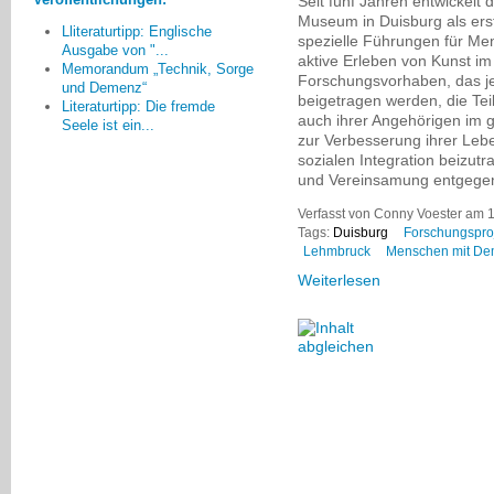
Seit fünf Jahren entwickelt
kompetent in der Weitergabe Ihrer
Museum in Duisburg als er
Erinnerungen und fachlichen
Lliteraturtipp: Englische
spezielle Führungen für Me
Ausgabe von "...
Kenntnisse erleben und die
aktive Erleben von Kunst im
Memorandum „Technik, Sorge
jüngeren Teilnehmer profitierten
Forschungsvorhaben, das jet
und Demenz“
von den Augenzeugenberichten.
beigetragen werden, die T
Literaturtipp: Die fremde
auch ihrer Angehörigen im g
Bruna Wernet, Friedrichshafen
Seele ist ein...
zur Verbesserung ihrer Leb
sozialen Integration beizut
und Vereinsamung entgegen
Verfasst von Conny Voester am 
Tags:
Duisburg
Forschungspro
Lehmbruck
Menschen mit D
Weiterlesen