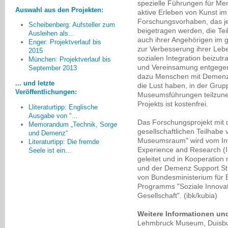
spezielle Führungen für Me
Auswahl aus den Projekten:
aktive Erleben von Kunst im
Forschungsvorhaben, das jet
Scheibenberg: Aufsteller zum
beigetragen werden, die T
Ausleihen als...
Die Arbeit des "Runden
auch ihrer Angehörigen im g
Enger: Projektverlauf bis
Tisches" hat dazu geführt, dass
zur Verbesserung ihrer Leb
2015
sich die anfängliche Skepsis der
sozialen Integration beizut
München: Projektverlauf bis
möglichen Kooperationspartner,
und Vereinsamung entgege
September 2013
welche vermutlich aus der Sorge
dazu Menschen mit Demenz 
... und letzte
um eigene Nachteile bedingt war,
die Lust haben, in der Grup
Veröffentlichungen:
zu einer positiven Unterstützung
Museumsführungen teilzun
aller Teilnehmer gewandelt hat.
Projekts ist kostenfrei.
Lliteraturtipp: Englische
Ausgabe von "...
Frau Busch, Zwickau
Das Forschungsprojekt mit d
Memorandum „Technik, Sorge
gesellschaftlichen Teilhab
und Demenz“
Museumsraum" wird vom Inter
Literaturtipp: Die fremde
Experience and Research (
Seele ist ein...
geleitet und in Kooperati
und der Demenz Support Stut
von Bundesministerium für
Programms "Soziale Innovati
Gesellschaft". (ibk/kubia)
Weitere Informationen un
Lehmbruck Museum, Duisb