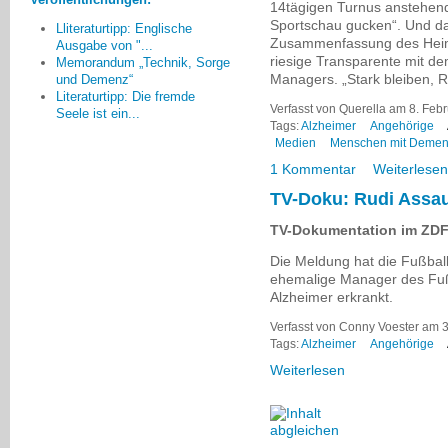
14tägigen Turnus anstehende
Christiane Meyer-Rönner, Pirna
Sportschau gucken“. Und da 
Lliteraturtipp: Englische
Zusammenfassung des Heims
Ausgabe von "...
riesige Transparente mit d
Memorandum „Technik, Sorge
Managers. „Stark bleiben, Ru
und Demenz“
Literaturtipp: Die fremde
Verfasst von Querella am 8. Febr
Seele ist ein...
Tags:
Alzheimer
Angehörige
Medien
Menschen mit Deme
1 Kommentar
Weiterlesen
TV-Doku: Rudi Assa
TV-Dokumentation im ZDF 
Die Meldung hat die Fußball
ehemalige Manager des Fußb
Alzheimer erkrankt.
Verfasst von Conny Voester am 3
Tags:
Alzheimer
Angehörige
Weiterlesen