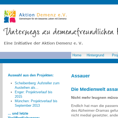
Home
Hintergrund
Pro
Auswahl aus den Projekten:
Assauer
Scheibenberg: Aufsteller zum
Ausleihen als...
Die Medienwelt assa
Enger: Projektverlauf bis
2015
Nicht mehr leugnen müsse
München: Projektverlauf bis
Ich wünsche mir für Pirna
Endlich hat man die passend
September 2013
mehr Angebote, die Normalität und
des Alzheimer-Dramas gefun
Lebensfreude in den Alltag der
... und letzte
nicht medial gesetzter, an
Betroffenen bringen.
Veröffentlichungen: