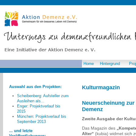
Home
Hintergrund
Pro
Auswahl aus den Projekten:
Kulturmagazin
Scheibenberg: Aufsteller zum
Ausleihen als...
Neuerscheinung zur 
Enger: Projektverlauf bis
Demenz
2015
Der Blick wurde bisher sehr
München: Projektverlauf bis
Zweite Ausgabe der Kult
stark auf die Versorgung, Pflege
September 2013
und Betreuung gerichtet. Dabei
Das Magazin des
„Kompete
... und letzte
können Menschen im Frühstadium
Alter“
(kubia) widmet sich 
Veröffentlichungen: