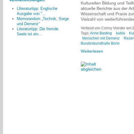
einer Demenzerkrankung noch
Kulturellen Bildung und Teil
lange Zeit ein unabhängiges Leben
aktuelle Berichte aus der Ar
Lliteraturtipp: Englische
führen, das wurde bisher zu wenig
Wissenschaft und Praxis zur 
Ausgabe von "...
berücksichtigt.
Memorandum „Technik, Sorge
Vielzahl von weiterführende
und Demenz“
Renate Schaumburg, Esslingen
Verfasst von Conny Voester am 20
Literaturtipp: Die fremde
Tags:
Anne Basting
kubia
Kul
Seele ist ein...
Menschen mit Demenz
Rezen
Bundeskunsthalle Bonn
Weiterlesen