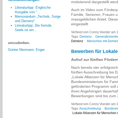
motivierend dargestellt werd
Straße im Vorübergehen
Lliteraturtipp: Englische
ansprechen und vor allem Mut
Auch im Video zum Förderp
Ausgabe von "...
zusprechen, so weiterzumachen.
Familie, Senioren, Frauen 
Memorandum „Technik, Sorge
massgeblichen Anteil. Dieser
Wir stellten fest: das Thema ist in
und Demenz“
eingestellt.
der Stadt angekommen, denn man
Literaturtipp: Die fremde
hatte auch den Mut, an
Seele ist ein...
Verfasst von Conny Voester am 1
verschiedenen Stellen
Tags:
Demenz
Generationentre
umzudenken.
Demenz
Menschen mit Deme
Günter Niermann, Enger
Bewerben für Lokale
Aufruf zur fünften Förder
Nach bereits vier erfolgrei
fünften Ausschreibung bis 
„Lokale Allianzen für Mens
Bundesministerium für Fami
geförderten Programm soll 
ihren Angehörigen dauerhaf
Bewerbungen sind bis zum 
Verfasst von Conny Voester am 2
Tags:
Ausschreibung
Bundesmin
Lokale Allianzen für Menschen