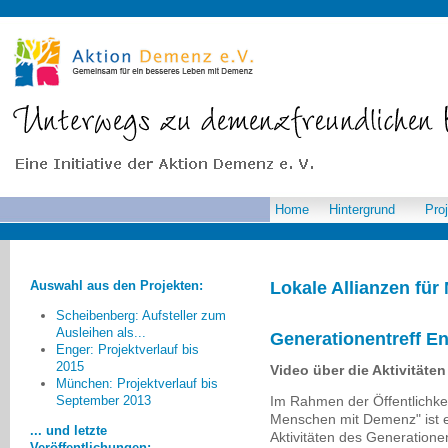
Home
Hintergrund
Pro
Auswahl aus den Projekten:
Lokale Allianzen fü
Scheibenberg: Aufsteller zum
Ausleihen als...
Generationentreff E
Enger: Projektverlauf bis
2015
Video über die Aktivitäte
München: Projektverlauf bis
Nicht nur die angesprochenen
Im Rahmen der Öffentlichkeit
September 2013
Institutionen sondern auch die
Menschen mit Demenz" ist e
Menschen in Enger haben sich
... und letzte
Aktivitäten des Generatione
geöffnet, indem sie uns auf der
Veröffentlichungen: