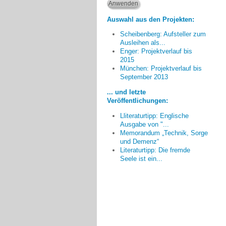
Auswahl aus den Projekten:
Scheibenberg: Aufsteller zum
Ausleihen als...
Enger: Projektverlauf bis
2015
München: Projektverlauf bis
[Wichtig ist:] ...
September 2013
Nicht nachlassen, Betroffene
ausfindig zu machen und den
... und letzte
Veröffentlichungen:
Angehörigen ebenso zu helfen.
Dr. Monika Meyer-Klette, Greifswald
Lliteraturtipp: Englische
Ausgabe von "...
Memorandum „Technik, Sorge
und Demenz“
Literaturtipp: Die fremde
Seele ist ein...