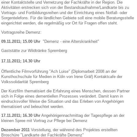
einer Kontaktstelle und Vernetzung der Fachkräfte in der Region. Die
Aktivitäten erstrecken sich von der Bestandsaufnahme/Landkarte bis zu
Vortrags- und Fortbildungsreihen und der Einrichtung eines Notfall- oder
Sorgentelefons. Für die ländlichen Gebiete soll eine mobile Beratungsstelle
eingerichtet werden, die regelmäßig vor Ort für Fragen offen steht.
Vortragsreihe Demenz:
09.11.2011; 15.00 Uhr
"Demenz - eine Alterskrankheit"
Gaststätte zur Wildtränke Spremberg
17.11.2011; 14.30 Uhr
Öffentliche Filmvorführung "Ach Luise" (Diplomarbeit 2008 an der
Kunsthochschule für Medien in Köln von Irene Gräf) Kontaktcafe der
Volkssolidarität Spremberg
Der Kurzfilm thematisiert die Erfahrung eines Menschen, dessen Partner
sich in Folge eines dementiellen Prozesses verändert. Damit kann in
eindrucksvoller Weise die Situation und das Erleben von Angehörigen
thematisiert und beleuchtet werden.
17.11.2011; 16.30 Uhr
Angehörigennachmittag der Tagespflege an der
kleinen Spree mit Vortrag zur Pflege bei Demenz
Dezember 2011
Vorstellung, der während des Projektes erstellten
Broschüre "Landkarte der Fachkräfte Demenz"