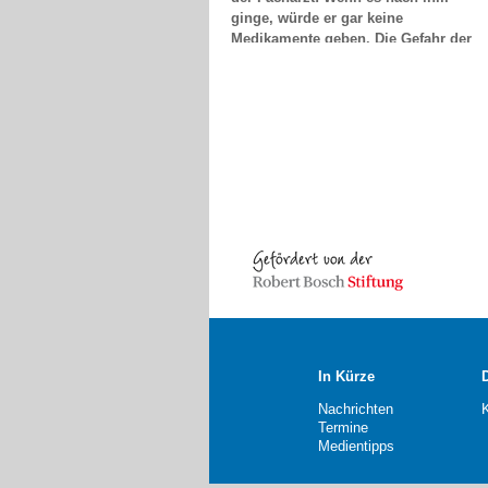
Medikamente geben. Die Gefahr der
Nebenwirkungen ist viel zu hoch.
Das nenne ich "Erfolg"...
Dr. Monika Meyer-Klette, Greifswald
In Kürze
Nachrichten
Termine
Medientipps