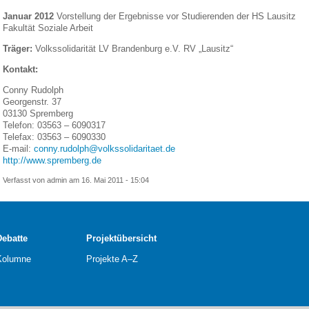
Januar 2012
Vorstellung der Ergebnisse vor Studierenden der HS Lausitz
Fakultät Soziale Arbeit
Träger:
Volkssolidarität LV Brandenburg e.V. RV „Lausitz“
Kontakt:
Conny Rudolph
Georgenstr. 37
03130 Spremberg
Telefon: 03563 – 6090317
Telefax: 03563 – 6090330
E-mail:
conny.rudolph@volkssolidaritaet.de
http://www.spremberg.de
Verfasst von admin am 16. Mai 2011 - 15:04
Debatte
Projektübersicht
Kolumne
Projekte A–Z