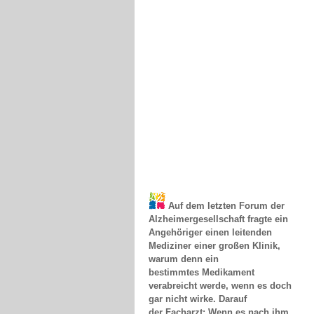
Auf dem letzten Forum der
Alzheimergesellschaft fragte ein
Angehöriger einen leitenden
Mediziner einer großen Klinik,
warum denn ein
bestimmtes Medikament
verabreicht werde, wenn es doch
gar nicht wirke. Darauf
der Facharzt: Wenn es nach ihm
ginge, würde er gar keine