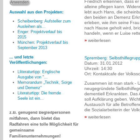
Friedrich erkennen, dass er
alleine pflegen kann. Widerwi
lebt auch Hans, die schein
Auswahl aus den Projekten:
den beiden an Demenz Erkra
Scheibenberg: Aufsteller zum
erleben, wie ihm seine Frau
Ausleihen als...
nach Hause geholt wird, br
Enger: Projektverlauf bis
handeln, wenn er Luise rette
2015
weiterlesen
München: Projektverlauf bis
In der Praxis hat sich sehr
September 2013
schnell herausgestellt, dass
mitfahrende Ehepartner in der
... und letzte
Spremberg: Selbsthilfegru
Regel keine Begleitpersonen
Veröffentlichungen:
Datum:
31.01.2012
ersetzen können. Die Touren
Uhrzeit:
14:30
Lliteraturtipp: Englische
funktionieren viel besser, wenn
Ort:
Kontaktcafe der Volksso
Ausgabe von "...
Angehörige die Verantwortung für
Memorandum „Technik, Sorge
Zusammen ist man stark - U
den erkrankten Partner abgeben
und Demenz“
neugegründete Selbsthilfeg
und einfach mitradeln können.
Literaturtipp: Die fremde
dementiell Erkrankten. Das A
Wenn aber die
Seele ist ein...
soll Aufklärung geben. Wicht
Rahmenbedingungen stimmen und
Austausch für alle Betroffen
z.B. genügend Begleitpersonen
die Sozialarbeiterin der Volk
mitfahren, dann bietet das
weiterlesen
Radfahren eine tolle Möglichkeit für
gemeinsame
Familienunternehmungen!
Hartmut Schilling, Minden