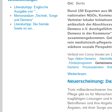
Ort:
Berlin
Monika Sandjon, Düren
Lliteraturtipp: Englische
Rund 150 Experten aus Mi
Ausgabe von "...
nationalen NGOs, Kommune
Memorandum „Technik, Sorge
Vertreter lokaler Initiati
und Demenz“
anlässlich der Abschluss
Literaturtipp: Die fremde
Seele ist ein...
Demenz e.V. durchgeführ
Demenz in der Kommune“ d
zusammengekommen. Gefo
rein medizinisch-pfleger
stärkere soziale Perspekti
Verfasst von Conny Voester am 
Tags:
Aktion Demenz
Altenhilf
Förderprogramm
Gemeinwes
Demenz
Prozessdenken
Rob
Weiterlesen
Neuerscheinung: Das
Trotz milliardenschwerer In
Pflege gibt es für Mensche
tragfähigen Lösungen und k
Betroffenen und ihre Angehö
Ängsten, mit ihrer Sorge und 