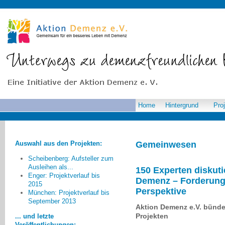
Home
Hintergrund
Pro
Auswahl aus den Projekten:
Gemeinwesen
Scheibenberg: Aufsteller zum
Ausleihen als...
150 Experten diskuti
Enger: Projektverlauf bis
Demenz – Forderung 
2015
Perspektive
Zur "Demenzfreundlichkeit" im
München: Projektverlauf bis
September 2013
Kreis Düren fehlen noch
Aktion Demenz e.V. bünde
Betreuungsangebote am
Projekten
... und letzte
Wochenende und in der Nacht.
Veröffentlichungen: