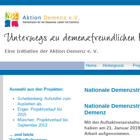
Home
Hintergrund
Pro
Auswahl aus den Projekten:
Nationale Demenzstr
Scheibenberg: Aufsteller zum
Ausleihen als...
Nationale Demenzstra
Enger: Projektverlauf bis
Demenz
2015
Letztendlich – so wurde uns in
München: Projektverlauf bis
Mit der Auftaktveranstalt
vielen Gesprächen deutlich – wäre
September 2013
haben am 21. Januar 2019 d
ein „demenzfreundliches Quartier“
Arbeit aufgenommen.
... und letzte
eine altersgerechtere bzw.
Veröffentlichungen: