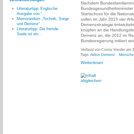
menschenfreundlichere
Nachdem Bundesfamilienmini
Gemeinschaft.
Bundesgesundheitsminister
Lliteraturtipp: Englische
Startschuss für die Nation
Ausgabe von "...
Sybille Vogl, Frankfurt
Memorandum „Technik, Sorge
sollen im Jahr 2019 vier Arb
und Demenz“
Demenzstrategie entwickeln
Literaturtipp: Die fremde
knüpfen an die Handlungsfel
Seele ist ein...
Demenz an, die 2012 im Ra
Bundesregierung initiiert wor
Verfasst von Conny Voester am 3
Tags:
Aktion Demenz
Mensche
Weiterlesen