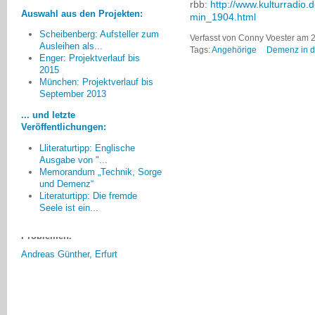
rbb:
http://www.kulturradio
Auswahl aus den Projekten:
min_1904.html
Scheibenberg: Aufsteller zum
Verfasst von Conny Voester am 2
Ausleihen als...
Tags:
Angehörige
Demenz in d
Enger: Projektverlauf bis
2015
Für mich persönlich hatte der
München: Projektverlauf bis
Erfolg des Projektes nichts mit
September 2013
Zahlen zu tun. Es war erst einmal
... und letzte
nicht wichtig, wie viele Teilnehmer
Veröffentlichungen:
an einer Veranstaltung da waren,
ob die Finanzen stimmig sind usw.
Lliteraturtipp: Englische
Wichtig war für mich, konnten die,
Ausgabe von "...
Memorandum „Technik, Sorge
die da waren etwas Positives für
und Demenz“
sich selbst und andern mitnehmen
Literaturtipp: Die fremde
oder auch die Erkenntnis, ich bin
Seele ist ein...
nicht allein mit meinen
Problemen.
Andreas Günther, Erfurt