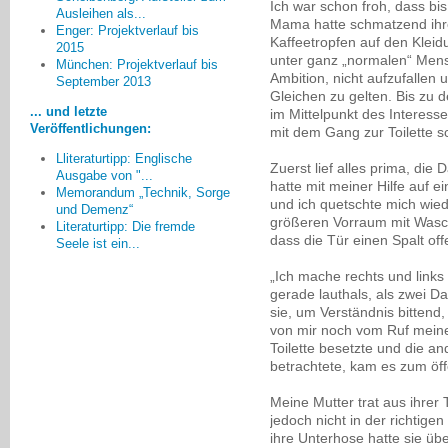
Ich war schon froh, dass bis
Ausleihen als...
Mama hatte schmatzend ihre 
Enger: Projektverlauf bis
Kaffeetropfen auf den Klei
2015
unter ganz „normalen“ Mensc
München: Projektverlauf bis
Dass sich bei einigen
Ambition, nicht aufzufallen 
September 2013
Veranstaltungen Familien,
Gleichen zu gelten. Bis zu d
Betroffene geoutet haben und von
... und letzte
im Mittelpunkt des Interess
ihrer Situation erzählt haben. Das
Veröffentlichungen:
mit dem Gang zur Toilette sc
war sehr berührend und machte
Lliteraturtipp: Englische
insbesondere die Profis sehr
Zuerst lief alles prima, di
Ausgabe von "...
nachdenklich.
hatte mit meiner Hilfe auf 
Memorandum „Technik, Sorge
und ich quetschte mich wie
Renate Schaumburg, Esslingen
und Demenz“
größeren Vorraum mit Waschg
Literaturtipp: Die fremde
dass die Tür einen Spalt off
Seele ist ein...
„Ich mache rechts und links u
gerade lauthals, als zwei D
sie, um Verständnis bittend
von mir noch vom Ruf meine
Toilette besetzte und die an
betrachtete, kam es zum öf
Meine Mutter trat aus ihrer 
jedoch nicht in der richtigen
ihre Unterhose hatte sie üb