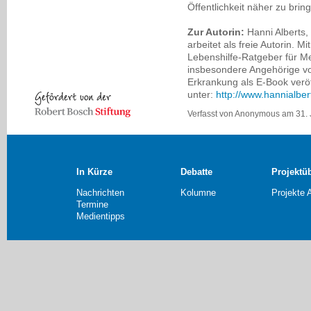
Öffentlichkeit näher zu brin
Zur Autorin:
Hanni Alberts,
arbeitet als freie Autorin. Mit
Lebenshilfe-Ratgeber für Me
insbesondere Angehörige v
Erkrankung als E-Book veröf
unter:
http://www.hannialber
Verfasst von Anonymous am 31. 
In Kürze
Debatte
Projektü
Nachrichten
Kolumne
Projekte 
Termine
Medientipps