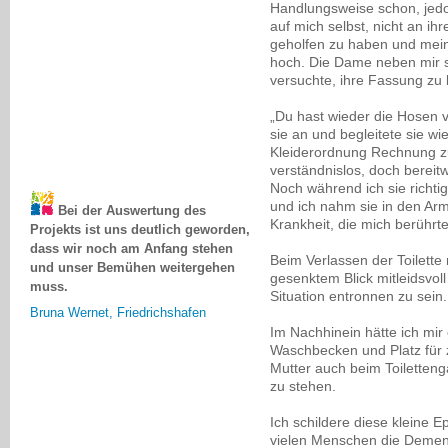
Handlungsweise schon, jedoc
auf mich selbst, nicht an i
geholfen zu haben und meine
hoch. Die Dame neben mir s
versuchte, ihre Fassung z
„Du hast wieder die Hosen v
sie an und begleitete sie wi
Kleiderordnung Rechnung zu
verständnislos, doch bereitwi
Noch während ich sie richtig
Bei der Auswertung des
und ich nahm sie in den Ar
Projekts ist uns deutlich geworden,
Krankheit, die mich berührt
dass wir noch am Anfang stehen
und unser Bemühen weitergehen
Beim Verlassen der Toilette
muss.
gesenktem Blick mitleidsvoll
Situation entronnen zu sein.
Bruna Wernet, Friedrichshafen
Im Nachhinein hätte ich mir 
Waschbecken und Platz für
Mutter auch beim Toilettenga
zu stehen.
Ich schildere diese kleine 
vielen Menschen die Demenz