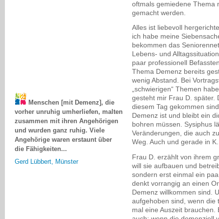
oftmals gemiedene Thema m
gemacht werden.
Alles ist liebevoll hergerich
ich habe meine Siebensache
bekommen das Seniorennetz
Lebens- und Alltagssituati
paar professionell Befasst
Thema Demenz bereits gestr
wenig Abstand. Bei Vortrag
„schwierigen“ Themen habe 
Menschen [mit Demenz], die
gesteht mir Frau D. später. 
vorher unruhig umherliefen, malten
diesem Tag gekommen sind, 
zusammen mit ihren Angehörigen
Demenz ist und bleibt ein d
und wurden ganz ruhig. Viele
bohren müssen. Sysiphus lä
Angehörige waren erstaunt über
Veränderungen, die auch zu 
die Fähigkeiten...
Weg. Auch und gerade in K.
Gerd Lübbert, Münster
Frau D. erzählt von ihrem 
will sie aufbauen und betrei
sondern erst einmal ein pa
denkt vorrangig an einen O
Demenz willkommen sind. Un
aufgehoben sind, wenn die t
mal eine Auszeit brauchen. E
auch: wenn die demenziell