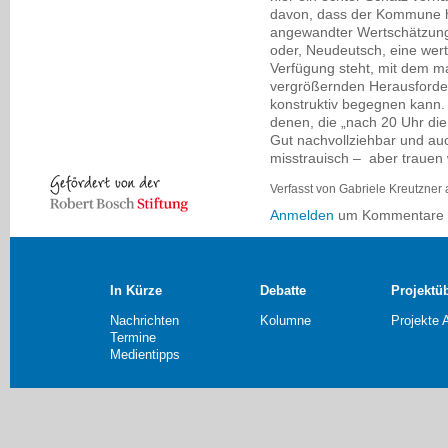
davon, dass der Kommune hie
angewandter Wertschätzung 
oder, Neudeutsch, eine wer
Verfügung steht, mit dem 
vergrößernden Herausforder
konstruktiv begegnen kann. 
denen, die „nach 20 Uhr di
Gut nachvollziehbar und auc
misstrauisch – aber trauen 
Verfasst von Gabriele Kreutzner
Anmelden
um Kommentare z
In Kürze
Debatte
Projektü
Nachrichten
Kolumne
Projekte 
Termine
Medientipps