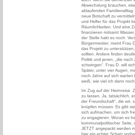
Abwechslung brauchen, etwa
ablaufenden Familienalltag. 
neue Botschaft zu vermitteln)
und Helfer für das Projekt 
Räumlichkeiten. Und eine 
finanzieren mitsamt Wasser
der Stelle hakt es noch. Ve
Bürgermeister, meint Frau D
das Projekt zu unterstützen
sollten. Andere finden deut
Politik und jenen, „die na
schwingen“. Frau D. will si
Später, unter vier Augen, mei
noch Jahre auf sich warten l
weiß, wie viel ich dann noc
Im Zug auf der Heimreise. Z
zu lassen. Ja, tatsächlich, e
der Freundschaft“, die wir
knüpfen müssen. Es gibt sie
sich aufmachen, um sich frei
zu engagieren. Woran es hak
kommunalpolitischer Seite, 
JETZT angepackt werden mus
hier ein echter Schatz vorh