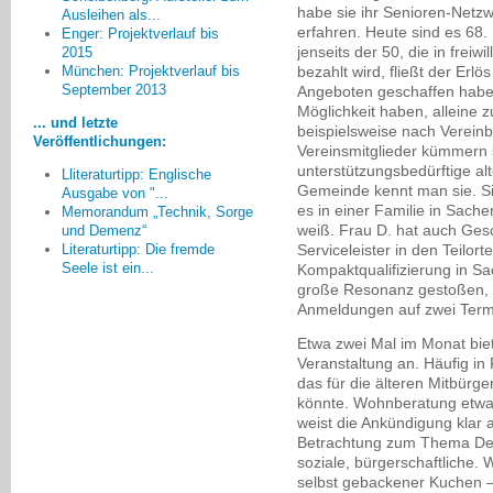
habe sie ihr Senioren-Netz
Ausleihen als...
erfahren. Heute sind es 6
Enger: Projektverlauf bis
jenseits der 50, die in freiw
2015
Die Teilnehmer mit und ohne
bezahlt wird, fließt der Er
München: Projektverlauf bis
September 2013
Demenz begegneten sich auf
Angeboten geschaffen haben
Möglichkeit haben, alleine
Augenhöhe. Die Menschen mit
... und letzte
beispielsweise nach Verein
Demenz konnten sich als
Veröffentlichungen:
Vereinsmitglieder kümmern s
kompetent in der Weitergabe Ihrer
unterstützungsbedürftige al
Erinnerungen und fachlichen
Lliteraturtipp: Englische
Gemeinde kennt man sie. Sie
Ausgabe von "...
Kenntnisse erleben und die
es in einer Familie in Sach
Memorandum „Technik, Sorge
jüngeren Teilnehmer profitierten
weiß. Frau D. hat auch Ges
und Demenz“
von den Augenzeugenberichten.
Serviceleister in den Teilort
Literaturtipp: Die fremde
Bruna Wernet, Friedrichshafen
Seele ist ein...
Kompaktqualifizierung in S
große Resonanz gestoßen, er
Anmeldungen auf zwei Termi
Etwa zwei Mal im Monat bie
Veranstaltung an. Häufig i
das für die älteren Mitbür
könnte. Wohnberatung etwa.
weist die Ankündigung klar 
Betrachtung zum Thema De
soziale, bürgerschaftliche.
selbst gebackener Kuchen – 