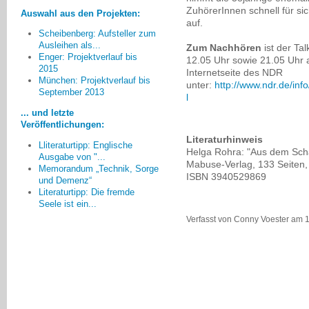
ZuhörerInnen schnell für sic
Auswahl aus den Projekten:
auf.
Scheibenberg: Aufsteller zum
Ausleihen als...
Zum Nachhören
ist d
er Ta
Enger: Projektverlauf bis
12.05 Uhr sowie 21.05 Uhr 
2015
Internetseite des NDR
Beeindruckt hat mich die
München: Projektverlauf bis
unter:
http://www.ndr.de/in
unbefangene Begegnung von
September 2013
l
Jugendlichen und Menschen mit
... und letzte
Demenz.
Veröffentlichungen:
Andreas Stückemann, Wilhelmshaven
Literaturhinweis
Lliteraturtipp: Englische
Helga Rohra: "Aus dem Scha
Ausgabe von "...
Mabuse-Verlag, 133 Seiten
Memorandum „Technik, Sorge
ISBN 3940529869
und Demenz“
Literaturtipp: Die fremde
Seele ist ein...
Verfasst von Conny Voester am 12