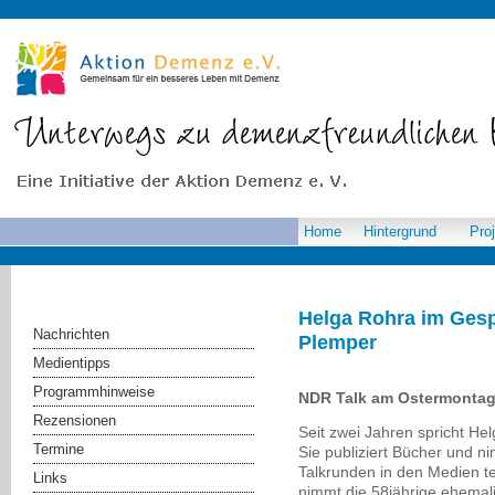
Home
Hintergrund
Pro
Helga Rohra im Gesp
Nachrichten
Plemper
Medientipps
Programmhinweise
NDR Talk am Ostermontag,
Rezensionen
Seit zwei Jahren spricht He
Termine
Sie publiziert Bücher und 
Talkrunden in den Medien te
Links
nimmt die 58jährige ehemal