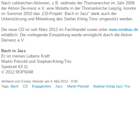
Nach zahlreichen Aktionen, z.B. widmete der Thomanerchor im Jahr 2009
der Aktion De-menz e.V. eine Motette in der Thomaskirche Leipzig, konnte
im Sommer 2010 das „CD-Projekt: Bach in Jazz“ dank auch der
Unterstützung und Mitwirkung des Stefan König Trios umgesetzt werden.
Die neue CD ist seit März 2012 im Fachhandel sowie unter
www.rondeau.de
erhältlich. Die vorliegende Einspielung wurde ermöglicht durch die Aktion
Demenz e.V.
Bach in Jazz
Er ist meines Lebens Kraft
Martin Petzold und Stephan-König-Trio
Spielzeit 63:11
© 2012 ROP6048
Verfasst von Conny Voester am 4. Mai 2012 - 0:00
Tags:
Bach
CD
Engagement
Jazz
Martin Petzold
Stephan König Jazz Trio