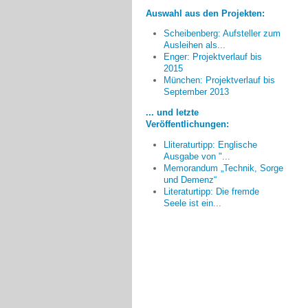
Auswahl aus den Projekten:
Scheibenberg: Aufsteller zum
Ausleihen als...
Enger: Projektverlauf bis
2015
München: Projektverlauf bis
Mehr Mut wünsche ich mir von
September 2013
den Verantwortlichen, um auf das
... und letzte
Thema Demenz aufmerksam zu
Veröffentlichungen:
machen. Unorthodoxe
Plakataktionen, wie es die
Lliteraturtipp: Englische
Evangelische Stiftung Tannenhof in
Ausgabe von "...
Wuppertal gemacht hat, aber auch
Memorandum „Technik, Sorge
die Plakataktion von Rheinland-
und Demenz“
Literaturtipp: Die fremde
Pfalz haben mir sehr gut gefallen.
Seele ist ein...
Andreas Günther, Erfurt