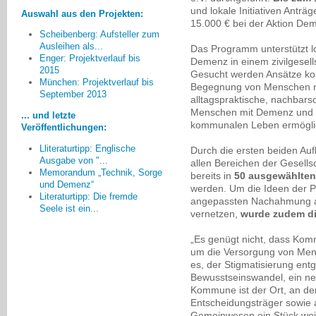
und lokale Initiativen Anträ
Auswahl aus den Projekten:
15.000 € bei der Aktion De
Scheibenberg: Aufsteller zum
Ausleihen als...
Das Programm unterstützt l
Enger: Projektverlauf bis
Demenz in einem zivilgesell
2015
Gesucht werden Ansätze ko
München: Projektverlauf bis
[Wichtig ist:] ...
Begegnung von Menschen m
September 2013
Nicht nachlassen, Betroffene
alltagspraktische, nachbars
ausfindig zu machen und den
Menschen mit Demenz und d
... und letzte
Angehörigen ebenso zu helfen.
kommunalen Leben ermögli
Veröffentlichungen:
Dr. Monika Meyer-Klette, Greifswald
Lliteraturtipp: Englische
Durch die ersten beiden Au
Ausgabe von "...
allen Bereichen der Gesellsc
Memorandum „Technik, Sorge
bereits in
50 ausgewählten 
und Demenz“
werden. Um die Ideen der Pro
Literaturtipp: Die fremde
angepassten Nachahmung anz
Seele ist ein...
vernetzen,
wurde zudem die
„Es genügt nicht, dass Ko
um die Versorgung von Mens
es, der Stigmatisierung en
Bewusstseinswandel, ein ne
Kommune ist der Ort, an de
Entscheidungsträger sowie a
Gemeinwesen ein Stück weit