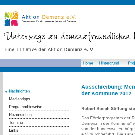
Home
Hintergrund
Pro
Ausschreibung: Men
Nachrichten
der Kommune 2012
Medientipps
Programmhinweise
Robert Bosch Stiftung ste
Rezensionen
Das Förderprogramm der Ro
Termine
Demenz in der Kommune" wi
von der bundesweiten bürger
Links
e.V. durchgeführt.
Bis zum 