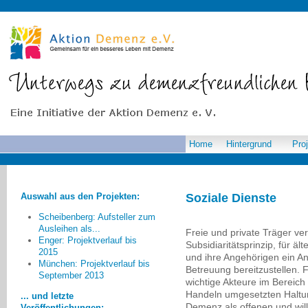
Home
Hintergrund
Pro
Auswahl aus den Projekten:
Soziale Dienste
Scheibenberg: Aufsteller zum
Ausleihen als...
Freie und private Träger ve
Enger: Projektverlauf bis
Subsidiaritätsprinzip, für 
2015
und ihre Angehörigen ein A
München: Projektverlauf bis
Verblüffend zu beobachten
Betreuung bereitzustellen. 
September 2013
waren die einfachen und dabei
wichtige Akteure im Bereich
wirkungsvollen Ansätze, die in
Handeln umgesetzten Halt
... und letzte
manchen Unternehmen oder
Demenz als offenen und w
Veröffentlichungen: