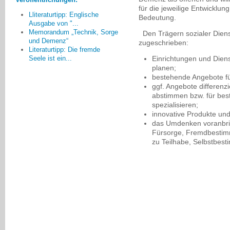
Vereinen bereits zur Kompensation
für die jeweilige Entwicklun
Lliteraturtipp: Englische
Bedeutung.
altersbedingter Einschränkungen
Ausgabe von "...
installiert wurden.
Memorandum „Technik, Sorge
Den Trägern sozialer Dien
Manfred Schnabel, Hofheim
und Demenz“
zugeschrieben:
Literaturtipp: Die fremde
Einrichtungen und Diens
Seele ist ein...
planen;
bestehende Angebote f
ggf. Angebote differen
abstimmen bzw. für bes
spezialisieren;
innovative Produkte und
das Umdenken voranbrin
Fürsorge, Fremdbestim
zu Teilhabe, Selbstbes