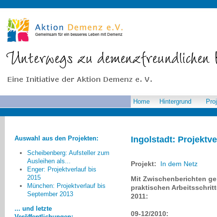
Home
Hintergrund
Pro
Auswahl aus den Projekten:
Ingolstadt: Projektve
Scheibenberg: Aufsteller zum
Ausleihen als...
Projekt:
In dem Netz
Enger: Projektverlauf bis
2015
Mit Zwischenberichten geb
Letztendlich – so wurde uns in
München: Projektverlauf bis
praktischen Arbeitsschri
vielen Gesprächen deutlich – wäre
September 2013
2011:
ein „demenzfreundliches Quartier“
... und letzte
eine altersgerechtere bzw.
09-12/2010:
Veröffentlichungen: