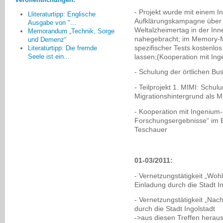
menschenfreundlichere
- Projekt wurde mit einem I
Gemeinschaft.
Lliteraturtipp: Englische
Aufklärungskampagne über 
Ausgabe von "...
Sybille Vogl, Frankfurt
Weltalzheimertag in der Inn
Memorandum „Technik, Sorge
nahegebracht; im Memory-M
und Demenz“
spezifischer Tests kostenlos
Literaturtipp: Die fremde
lassen;(Kooperation mit Inge
Seele ist ein...
- Schulung der örtlichen 
- Teilprojekt 1. MIMI: Schu
Migrationshintergrund als 
- Kooperation mit Ingenium-S
Forschungsergebnisse“ im 
Teschauer
01-03/2011:
- Vernetzungstätigkeit „Woh
Einladung durch die Stadt I
- Vernetzungstätigkeit „Nach
durch die Stadt Ingolstadt
->aus diesen Treffen heraus