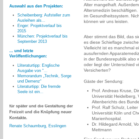
Alter mangelhaft. Außerdem 
Auswahl aus den Projekten:
Altersmedizin beschäftigen.
Scheibenberg: Aufsteller zum
im Gesundheitssystem. Nich
Ausleihen als...
können wir uns leisten.
Enger: Projektverlauf bis
2015
München: Projektverlauf bis
Aber stimmt das Bild, das si
Menschen im Frühstadium
September 2013
es diese Schieflage zwische
einer Demenzerkrankung [...]
Vielleicht ist es manchmal e
benötigen in gewisser Weise eine
... und letzte
ausufernden Apparatemediz
Begleitung, Ansprechpersonen
Veröffentlichungen:
in der Bundesrepublik also w
oder eine betreute
oder liegt der Unterschied v
Lliteraturtipp: Englische
Selbsthilfegruppe um sich mit der
Versicherten?
Ausgabe von "...
neuen Lebenssituation auseinander
Memorandum „Technik, Sorge
setzen zu können. Dabei muss es
Gäste der Sendung:
und Demenz“
sehr stark um den Erhalt der
Literaturtipp: Die fremde
Autonomie gehen, die Erfüllung
Prof. Andreas Kruse, Dir
Seele ist ein...
von Lebensträumen, die Vorsorge
Universität Heidelberg,
Altenberichts des Bund
für später und die Gestaltung der
Prof. Ralf Schulz, Leite
Freizeit und die Knüpfung neuer
Universität Köln und Che
Kontakte.
Marienhospital.
Renate Schaumburg, Esslingen
Dr. Hildegard Arnold, V
Mettmann