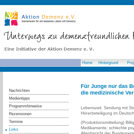
Home
Hintergrund
Pro
Für Junge nur das Be
Nachrichten
die medizinische Ve
Medientipps
Programmhinweise
Lebenszeit. Sendung mit St
Hörerbeteiligung im Deutsc
Rezensionen
Termine
(Produktionsmitteilung) Bill
Medikamente, schlechte psy
Links
Altenbericht der Bundesregi