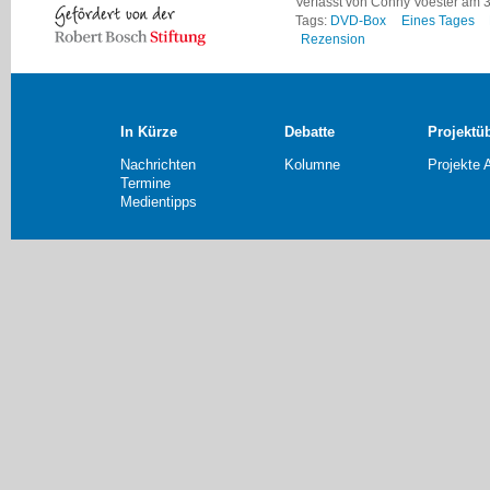
Verfasst von Conny Voester am 3
Tags:
DVD-Box
Eines Tages
Rezension
In Kürze
Debatte
Projektü
Nachrichten
Kolumne
Projekte 
Termine
Medientipps