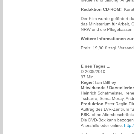
Medien und Bildung, Ange
Redaktion CD-ROM:
Kurat
Der Film wurde gefördert d
das Ministerium für Arbeit,
NRW und die Pflegekassen
Weitere Informationen zu
Preis: 19,90 € zzgl. Versan
Eines Tages ...
D 2009/2010
97 Min.
Regie:
Iain Dilthey
Mitwirkende / DarstellerIn
Heinrich Schafmeister, Irene
Tscharre, Sema Meray, Andr
Produktion
Ester.Reglin.Fi
Auftrag des LVR-Zentrum fü
FSK:
ohne Altersbeschränk
Die DVD-Box kann bezogen
Altershilfe oder online:
http: