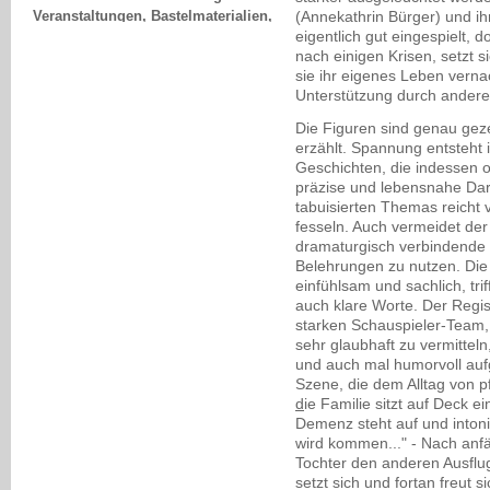
eine umfangreiche Spielsammlung
(Annekathrin Bürger) und i
[...], Bibliothek zum Thema
eigentlich gut eingespielt,
nach einigen Krisen, setzt s
Demenz und ausreichend
sie ihr eigenes Leben verna
Materialien für künftige
Unterstützung durch andere
Biographiearbeiten sowie Sport-
und Spielmaterialien für die
Die Figuren sind genau geze
Bewegungsangebote. Diese
erzählt. Spannung entsteht i
Sammlung steht allen
Geschichten, die indessen
Ehrenamtlichen für ihre tägliche
präzise und lebensnahe Dars
Arbeit, den pflegenden
tabuisierten Themas reicht 
Angehörigen und allen
fesseln. Auch vermeidet der
interessierten Bürgern zur
dramaturgisch verbindende S
Verfügung.
Belehrungen zu nutzen. Die d
einfühlsam und sachlich, trif
Sandy Weber, Nordhausen
auch klare Worte. Der Regi
starken Schauspieler-Team,
sehr glaubhaft zu vermitteln
und auch mal humorvoll auf
Szene, die dem Alltag von p
d
ie Familie sitzt auf Deck ei
Demenz steht auf und intonie
wird kommen..." - Nach anfän
Tochter den anderen Ausflu
setzt sich und fortan freut