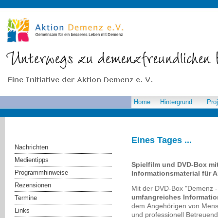
Home
Hintergrund
Pro
Eines Tages ...
Nachrichten
Medientipps
Spielfilm und DVD-Box mi
Programmhinweise
Informationsmaterial für 
Rezensionen
Mit der DVD-Box "Demenz - F
umfangreiches Informati
Termine
dem Angehörigen von Mensc
Links
und professionell Betreuend