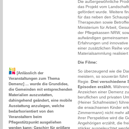
Die außergewöhnliche Produ
das Projekt vom Landschafts
gefördert wurde. Weitere fin
für das neben den Schauspie
Therapeuten sowie Betroff
Ministerium für Arbeit, Ge
der Pflegekassen NRW, sowie
aufwändigen gemeinsamen E
Erfahrungen und innovative 
einer zusätzlichen Reihe 
Materialsammlung realisiert
Die Filme:
[Anlässlich der
So überzeugend wie die Dars
Veranstaltungen zum Thema
meistern, so souverän führt I
Demenz] ... wurde die Grundidee,
Regie.
Drei verschiedene 
die Gemeinden mit entsprechenden
Episoden erzählt.
Während 
Materialien auszustatten,
Anzeichen einer Demenz zu 
dahingehend geändert, eine mobile
beruflichen und privaten Um
Ausstattung anzulegen, welche
(Heiner Schafmeister) führe
bedarfsorientiert von den
die erwachsenen Kinder erk
Veranstaltern beim
Zimmermann) nicht mehr alle
Pflegestützpunkt ausgeliehen
ihrer Perspektive wird die 
werden kann: Geschirr für größere
Angehörigen erzählt, die fr
Veranstaltungen, Bastelmaterialien,
stärker ausgeleuchtet werd