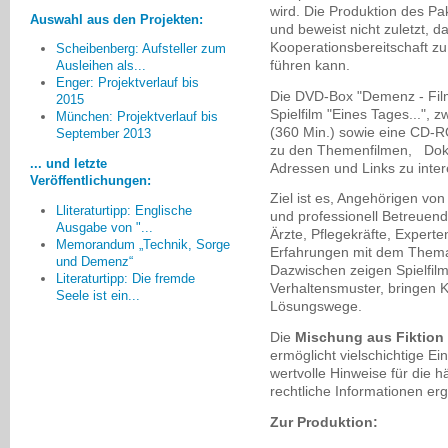
wird. Die Produktion des Pa
Auswahl aus den Projekten:
und beweist nicht zuletzt, 
Kooperationsbereitschaft z
Scheibenberg: Aufsteller zum
führen kann.
Ausleihen als...
Enger: Projektverlauf bis
Die DVD-Box "Demenz - Film
2015
Am meisten beeindruckt hat
Spielfilm "Eines Tages...",
München: Projektverlauf bis
mich der unproblematische und
(360 Min.) sowie eine CD-R
September 2013
offene Umgang von Kindern mit
zu den Themenfilmen, Doku
Demenzkranken auch wenn sie
... und letzte
Adressen und Links zu inter
keine Vorerfahrungen haben.
Veröffentlichungen:
Ziel ist es, Angehörigen v
Christine Einödshofer, Ingolstadt
Lliteraturtipp: Englische
und professionell Betreuende
Ausgabe von "...
Ärzte, Pflegekräfte, Expert
Memorandum „Technik, Sorge
Erfahrungen mit dem Thema i
und Demenz“
Dazwischen zeigen Spielfil
Literaturtipp: Die fremde
Verhaltensmuster, bringen K
Seele ist ein...
Lösungswege.
Die
Mischung aus Fiktion 
ermöglicht vielschichtige Ei
wertvolle Hinweise für die 
rechtliche Informationen e
Zur Produktion: