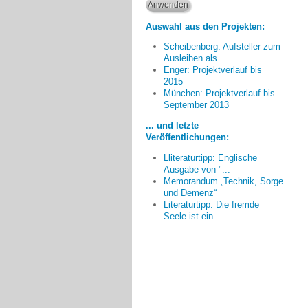
Auswahl aus den Projekten:
Scheibenberg: Aufsteller zum
Ausleihen als...
Enger: Projektverlauf bis
2015
München: Projektverlauf bis
Am meisten beeindruckt hat
September 2013
mich der unproblematische und
... und letzte
offene Umgang von Kindern mit
Veröffentlichungen:
Demenzkranken auch wenn sie
keine Vorerfahrungen haben.
Lliteraturtipp: Englische
Ausgabe von "...
Christine Einödshofer, Ingolstadt
Memorandum „Technik, Sorge
und Demenz“
Literaturtipp: Die fremde
Seele ist ein...