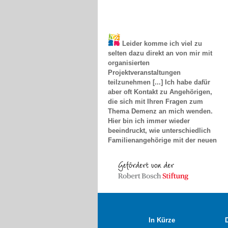
Leider komme ich viel zu
selten dazu direkt an von mir mit
organisierten
Projektveranstaltungen
teilzunehmen [...] Ich habe dafür
aber oft Kontakt zu Angehörigen,
die sich mit Ihren Fragen zum
Thema Demenz an mich wenden.
Hier bin ich immer wieder
beeindruckt, wie unterschiedlich
Familienangehörige mit der neuen
Situation umgehen. Das Spektrum
reicht von fast
selbstzerstörerischer Aufopferung
bis zur völligen Ablehnung des an
Demenz Erkrankten.
Andreas Günther, Erfurt
In Kürze