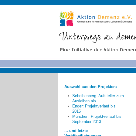
Auswahl aus den Projekten:
Scheibenberg: Aufsteller zum
Ausleihen als...
Enger: Projektverlauf bis
2015
München: Projektverlauf bis
Eine andere Perspektive
September 2013
bezieht sich auf die Einsamkeit
nach dem Tod eines
... und letzte
demenzkranken Partners. Hier sind
Veröffentlichungen: