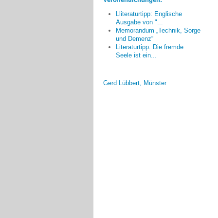
Lösungen gefragt, wenn in Folge
Lliteraturtipp: Englische
einer eingeschränkten Mobilität die
Ausgabe von "...
Wohnung nicht mehr verlassen
Memorandum „Technik, Sorge
werden kann, und man dort mit
und Demenz“
den eigenen Gedanken alleine
Literaturtipp: Die fremde
bleibt.
Seele ist ein...
Gerd Lübbert, Münster