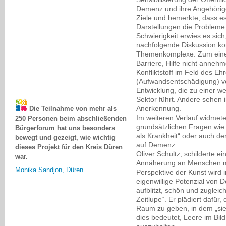
Demenz und ihre Angehörige
Ziele und bemerkte, dass es
Darstellungen die Probleme
Schwierigkeit erwies es sich
nachfolgende Diskussion kon
Themenkomplexe. Zum einen
Barriere, Hilfe nicht anne
Konfliktstoff im Feld des E
(Aufwandsentschädigung) vo
Entwicklung, die zu einer 
Sektor führt. Andere sehen 
Die Teilnahme von mehr als
Anerkennung.
250 Personen beim abschließenden
Im weiteren Verlauf widmet
Bürgerforum hat uns besonders
grundsätzlichen Fragen wie 
bewegt und gezeigt, wie wichtig
als Krankheit“ oder auch d
dieses Projekt für den Kreis Düren
auf Demenz.
war.
Oliver Schultz, schilderte e
Monika Sandjon, Düren
Annäherung an Menschen mi
Perspektive der Kunst wird 
eigenwillige Potenzial von D
aufblitzt, schön und zugleich
Zeitlupe“. Er plädiert dafü
Raum zu geben, in dem „sie
dies bedeutet, Leere im Bil