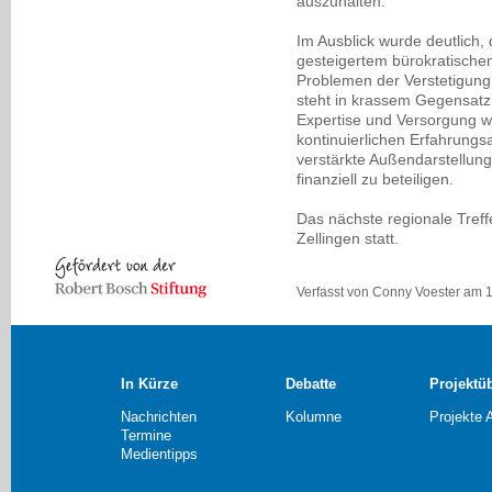
auszuhalten.
Im Ausblick wurde deutlich, d
gesteigertem bürokratische
Problemen der Verstetigung 
steht in krassem Gegensatz
Expertise und Versorgung 
kontinuierlichen Erfahrungsa
verstärkte Außendarstellun
finanziell zu beteiligen.
Das nächste regionale Treffe
Zellingen statt.
Verfasst von Conny Voester am 1
In Kürze
Debatte
Projektü
Nachrichten
Kolumne
Projekte 
Termine
Medientipps