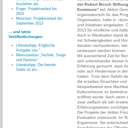
Ausleihen als...
der Robert Bosch Stiftun
Enger: Projektverlauf bis
Kommune“
teil. Aktion De
2015
organisatorisch für das Pr
München: Projektverlauf bis
Organisation, hatte in räum
Was dann in den Gesprächen
September 2013
und Initiativen eingeladen
[mit Angehörigen] aus tiefster
2013 für nördliche und östli
Vergangenheit wieder
... und letzte
Auch in Wiesbaden stand di
„hochgeholt“ wird und ich dadurch
Veröffentlichungen:
mit Schwierigkeiten und H
merke, dass es in den Familien
darüber nachzudenken, wie
Lliteraturtipp: Englische
immer noch viele unerledigte
Ausgabe von "...
verbessert werden können.
Dinge gibt, die nie geklärt wurden,
Memorandum „Technik, Sorge
Mit ausreichend Zeit für Be
beindruckt mich immer wieder.
und Demenz“
sich untereinander besser k
Literaturtipp: Die fremde
Andreas Günther, Erfurt
Erfahrung gemacht, dass ih
Seele ist ein...
oder sich Hindernisse in den
hatten. Trotz dem Gefühl d
die erzielten Einsichten un
beispielsweise eine Nachb
Kulturscheune so beeindruc
eröffnet wurde. Auch wenn 
zwar vielfach als zäh erwie
Erfahrungswissen zurückge
Die Projekte der dritten För
Evaluation untersucht. Im R
Ergebnisse. Sie unterschied
Sensibilisierung der Öffent