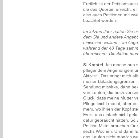
Freilich ist der Petitionsauss
die das Quorum erreicht, e
also auch Petitionen mit zwe
beachtet werden.
Im letzten Jahr hatten Sie 
dem Sie und andere Angehör
hinweisen wollten – im Augus
während der 40 Tage samme
überreichen. Die Aktion muss
S. Krastel:
Ich mache nun s
pflegendem Angehörigem und
Aktivist“. Das bringt mich a
meiner Belastungsgrenzen. A
Sendung mitwirke, dann be
von Leuten, die noch verzwei
Glück, dass meine Mutter ver
Pflege leicht macht, aber es 
mehr, wo ihnen der Kopf st
Es ist uns einfach nicht gel
dafür gebraucht hätten. So w
Petition Mittel brauchen fü
sechs Wochen. Und dann hat
das Laufen nicht möglich wa