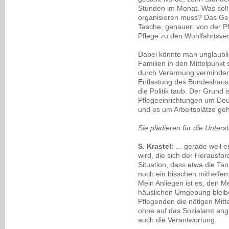
Stunden im Monat. Was sol
organisieren muss? Das Gel
Tasche, genauer: von der Pfl
Pflege zu den Wohlfahrtsv
Dabei könnte man unglaubli
Familien in den Mittelpunkt
durch Verarmung verminder
Entlastung des Bundeshausha
die Politik taub. Der Grund i
Pflegeeinrichtungen um Deu
und es um Arbeitsplätze geh
Sie plädieren für die Unterst
S. Krastel:
... gerade weil 
wird, die sich der Herausfo
Situation, dass etwa die Ta
noch ein bisschen mithelfen
Mein Anliegen ist es, den M
häuslichen Umgebung bleib
Pflegenden die nötigen Mitt
ohne auf das Sozialamt ange
auch die Verantwortung.