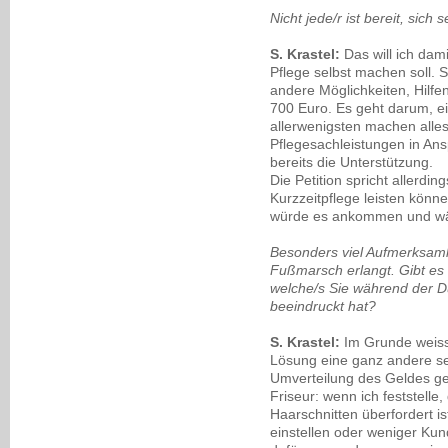
Nicht jede/r ist bereit, sich
S. Krastel:
Das will ich dami
Pflege selbst machen soll. 
andere Möglichkeiten, Hilfe
700 Euro. Es geht darum, ei
allerwenigsten machen alles
Pflegesachleistungen in Ans
bereits die Unterstützung.
Die Petition spricht allerdin
Kurzzeitpflege leisten können
würde es ankommen und wär
Besonders viel Aufmerksamk
Fußmarsch erlangt. Gibt es 
welche/s Sie während der D
beeindruckt hat?
S. Krastel:
Im Grunde weiss 
Lösung eine ganz andere se
Umverteilung des Geldes geh
Friseur: wenn ich feststelle
Haarschnitten überfordert i
einstellen oder weniger Ku