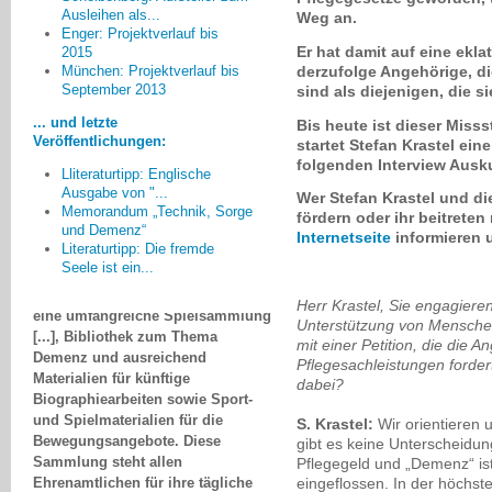
Ausleihen als...
Weg an.
Enger: Projektverlauf bis
[Anlässlich der
Er hat damit auf eine ekl
2015
Veranstaltungen zum Thema
derzufolge Angehörige, di
München: Projektverlauf bis
Demenz] ... wurde die Grundidee,
September 2013
sind als diejenigen, die s
die Gemeinden mit entsprechenden
Materialien auszustatten,
... und letzte
Bis heute ist dieser Misss
dahingehend geändert, eine mobile
Veröffentlichungen:
startet Stefan Krastel eine
Ausstattung anzulegen, welche
folgenden Interview Ausku
Lliteraturtipp: Englische
bedarfsorientiert von den
Ausgabe von "...
Wer Stefan Krastel und die
Veranstaltern beim
Memorandum „Technik, Sorge
fördern oder ihr beitreten
Pflegestützpunkt ausgeliehen
und Demenz“
Internetseite
informieren
werden kann: Geschirr für größere
Literaturtipp: Die fremde
Veranstaltungen, Bastelmaterialien,
Seele ist ein...
eine umfangreiche Spielsammlung
Herr Krastel, Sie engagieren
[...], Bibliothek zum Thema
Unterstützung von Menschen
Demenz und ausreichend
mit einer Petition, die die 
Materialien für künftige
Pflegesachleistungen fordert
Biographiearbeiten sowie Sport-
dabei?
und Spielmaterialien für die
Bewegungsangebote. Diese
S. Krastel:
Wir orientieren 
Sammlung steht allen
gibt es keine Unterscheidu
Ehrenamtlichen für ihre tägliche
Pflegegeld und „Demenz“ ist
Arbeit, den pflegenden
eingeflossen. In der höchst