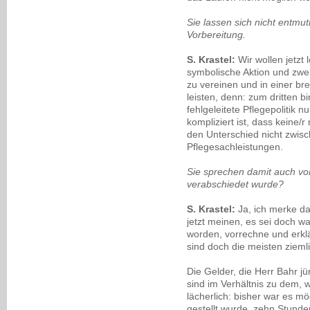
Sie lassen sich nicht entmut
Vorbereitung.
S. Krastel:
Wir wollen jetzt 
symbolische Aktion und zwe
zu vereinen und in einer bre
leisten, denn: zum dritten b
fehlgeleitete Pflegepolitik n
kompliziert ist, dass keine/r
den Unterschied nicht zwis
Pflegesachleistungen.
Sie sprechen damit auch vo
verabschiedet wurde?
S. Krastel:
Ja, ich merke da
jetzt meinen, es sei doch w
worden, vorrechne und erklä
sind doch die meisten zieml
Die Gelder, die Herr Bahr jü
sind im Verhältnis zu dem, 
lächerlich: bisher war es m
gestellt wurde, zehn Stunde