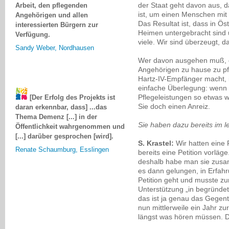
Angehörigen und allen
der Staat geht davon aus, d
interessierten Bürgern zur
ist, um einen Menschen mit
Verfügung.
Das Resultat ist, dass in Ös
Heimen untergebracht sind 
Sandy Weber, Nordhausen
viele. Wir sind überzeugt,
Wer davon ausgehen muß, da
Angehörigen zu hause zu pf
Hartz-IV-Empfänger macht, is
[Der Erfolg des Projekts ist
einfache Überlegung: wenn 
daran erkennbar, dass] ...das
Pflegeleistungen so etwas 
Thema Demenz [...] in der
Sie doch einen Anreiz.
Öffentlichkeit wahrgenommen und
[...] darüber gesprochen [wird].
Sie haben dazu bereits im let
Renate Schaumburg, Esslingen
S. Krastel:
Wir hatten eine P
bereits eine Petition vorläge
deshalb habe man sie zusam
es dann gelungen, in Erfah
Petition geht und musste z
Unterstützung „in begründet
das ist ja genau das Gegente
nun mittlerweile ein Jahr zu
längst was hören müssen. Die