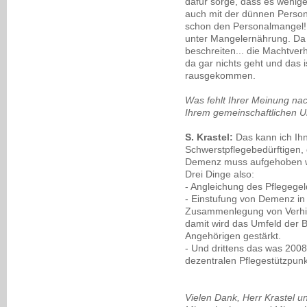
dafür sorge, dass es wenige
auch mit der dünnen Persona
schon den Personalmangel! F
unter Mangelernährung. D
beschreiten... die Machtverh
da gar nichts geht und das is
rausgekommen.
Was fehlt Ihrer Meinung na
Ihrem gemeinschaftlichen U
S. Krastel:
Das kann ich Ih
Schwerstpflegebedürftigen,
Demenz muss aufgehoben 
Drei Dinge also:
- Angleichung des Pflegegel
- Einstufung von Demenz in 
Zusammenlegung von Verhin
damit wird das Umfeld der B
Angehörigen gestärkt.
- Und drittens das was 2008 
dezentralen Pflegestützpun
Vielen Dank, Herr Krastel un