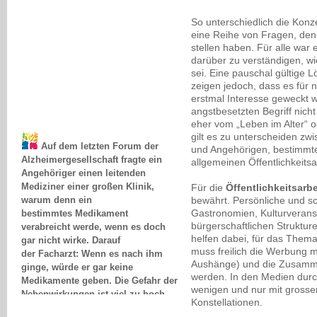
So unterschiedlich die Konz
eine Reihe von Fragen, denen
stellen haben. Für alle war
darüber zu verständigen, w
sei. Eine pauschal gültige L
zeigen jedoch, dass es für 
erstmal Interesse geweckt we
angstbesetzten Begriff nich
eher vom „Leben im Alter“ 
Auf dem letzten Forum der
gilt es zu unterscheiden zw
Alzheimergesellschaft fragte ein
und Angehörigen, bestimmt
Angehöriger einen leitenden
allgemeinen Öffentlichkeitsa
Mediziner einer großen Klinik,
Für die
Öffentlichkeitsarbe
warum denn ein
bewährt. Persönliche und sc
bestimmtes Medikament
Gastronomien, Kulturverans
verabreicht werde, wenn es doch
bürgerschaftlichen Struktur
gar nicht wirke. Darauf
helfen dabei, für das The
der Facharzt: Wenn es nach ihm
muss freilich die Werbung m
ginge, würde er gar keine
Aushänge) und die Zusamme
Medikamente geben. Die Gefahr der
werden. In den Medien durc
Nebenwirkungen ist viel zu hoch.
wenigen und nur mit gross
Das nenne ich "Erfolg"...
Konstellationen.
Dr. Monika Meyer-Klette, Greifswald