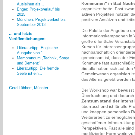
Kommunen“ in Bad Nauhei
Ausleihen als...
organisiert hatte. Fast zwan
Enger: Projektverlauf bis
aktiven Projekten nutzten d
2015
Eine andere Perspektive
positiven Ansätzen und kr
München: Projektverlauf bis
bezieht sich auf die Einsamkeit
September 2013
nach dem Tod eines
Die Palette der Angebote und
... und letzte
demenzkranken Partners. Hier sind
Informationskampagnen in 
Veröffentlichungen:
Lösungen gefragt, wenn in Folge
große öffentliche Veranstalt
einer eingeschränkten Mobilität die
Kursen für Interessengruppen
Lliteraturtipp: Englische
Wohnung nicht mehr verlassen
nachbarschaftlich orientier
Ausgabe von "...
gemeinsam ist, dass der Ein
werden kann, und man dort mit
Memorandum „Technik, Sorge
Kommune fast ausschließlich
und Demenz“
den eigenen Gedanken alleine
Sie alle haben sich auf den
Literaturtipp: Die fremde
bleibt.
Seele ist ein...
Gemeinwesen organisiert i
des Alterns gelebt werden k
Gerd Lübbert, Münster
Der Workshop war bewusst so
Überfrachtung und dadurch
Zentrum stand der intens
überraschend ist für alle P
und knappen personellen Re
Weiterarbeit zu ermöglichen
geschaffener Infrastruktur g
Perspektiven. Fast alle sind
modifizierter Form weiterzu