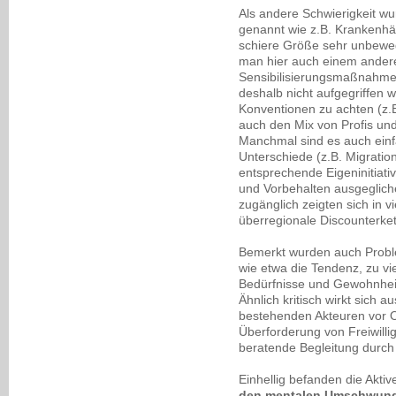
Als andere Schwierigkeit w
genannt wie z.B. Krankenhäu
schiere Größe sehr unbewe
man hier auch einem andere
Sensibilisierungsmaßnahm
deshalb nicht aufgegriffen 
Konventionen zu achten (z.B
auch den Mix von Profis und
Manchmal sind es auch einfa
Unterschiede (z.B. Migrati
entsprechende Eigeninitiati
und Vorbehalten ausgeglic
zugänglich zeigten sich in v
überregionale Discounterke
Bemerkt wurden auch Probl
wie etwa die Tendenz, zu vie
Bedürfnisse und Gewohnhei
Ähnlich kritisch wirkt sich 
bestehenden Akteuren vor Or
Überforderung von Freiwilli
beratende Begleitung durch
Einhellig befanden die Aktiv
den mentalen Umschwung