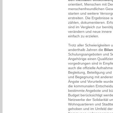
orientiert, Menschen mit De
menschenfreundlichen Gese
starten und weitere Versorg
erstreiten. Die Ergebnisse
zählen, dokumentieren. Erfol
sind im Vergleich zur benöt
verändern und neue innere 
einfach zu erzielen.
Trotz aller Schwierigkeiten
anderthalb Jahren die
Bilan
Schulungsangeboten und Sens
Angehörige einen Qualifizi
vorgedrungen sind in Empfeh
auch die offizielle Aufnahm
Begleitung, Beteiligung un
und Begegnung mit anderen 
Ängste und Vorurteile wurde
die kommunalen Entscheidu
bestimmte Angebote und bürg
Budget berücksichtigt werde
Netzwerke der Solidarität u
Wohnquartieren und Stadtteil
gehoben und im Umfeld der 