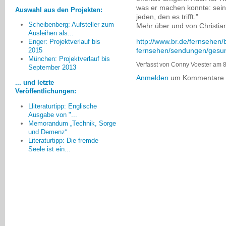
was er machen konnte: seine
Auswahl aus den Projekten:
jeden, den es trifft."
Scheibenberg: Aufsteller zum
Mehr über und von Christi
Ausleihen als...
http://www.br.de/fernsehen/
Enger: Projektverlauf bis
fernsehen/sendungen/gesun
2015
München: Projektverlauf bis
Bevor wir weitere Projekte
Verfasst von Conny Voester am 8
September 2013
beginnen, muss klar sein, weshalb
Anmelden
um Kommentare z
die Angebote, die sich direkt an die
... und letzte
altersverwirrten Menschen und ihre
Veröffentlichungen:
Angehörigen gerichtet haben, nicht
Lliteraturtipp: Englische
in dem Umfang angenommen
Ausgabe von "...
worden sind, wie es zu erwarten
Memorandum „Technik, Sorge
gewesen wäre.
und Demenz“
Literaturtipp: Die fremde
Horst Roos, Frankenthal
Seele ist ein...