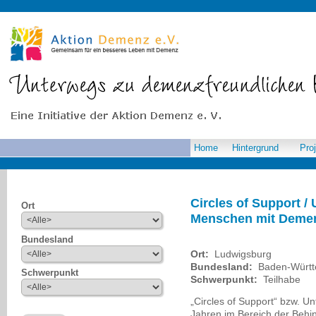
Home
Hintergrund
Pro
Circles of Support / 
Ort
Menschen mit Deme
Bundesland
Ort:
Ludwigsburg
Bundesland:
Baden-Würt
Schwerpunkt
Schwerpunkt:
Teilhabe
„Circles of Support“ bzw. Un
Jahren im Bereich der Behin