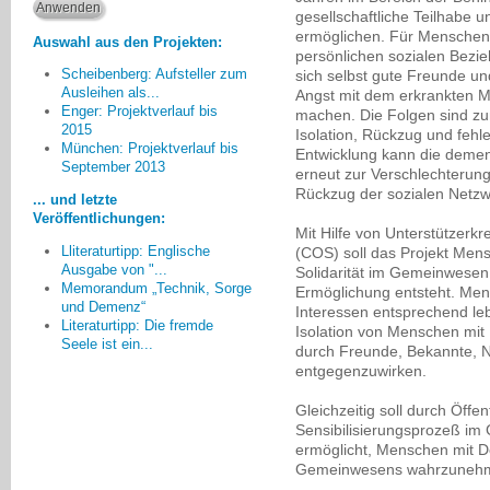
gesellschaftliche Teilhabe u
ermöglichen. Für Menschen m
Auswahl aus den Projekten:
persönlichen sozialen Bezie
Scheibenberg: Aufsteller zum
sich selbst gute Freunde un
Ausleihen als...
Angst mit dem erkrankten 
Enger: Projektverlauf bis
machen. Die Folgen sind zu
2015
Isolation, Rückzug und fehl
Die Teilnehmer mit und ohne
München: Projektverlauf bis
Entwicklung kann die deme
Demenz begegneten sich auf
September 2013
erneut zur Verschlechterun
Augenhöhe. Die Menschen mit
Rückzug der sozialen Netzw
... und letzte
Demenz konnten sich als
Veröffentlichungen:
kompetent in der Weitergabe Ihrer
Mit Hilfe von Unterstützerkr
Erinnerungen und fachlichen
Lliteraturtipp: Englische
(COS) soll das Projekt Men
Kenntnisse erleben und die
Ausgabe von "...
Solidarität im Gemeinwesen
jüngeren Teilnehmer profitierten
Memorandum „Technik, Sorge
Ermöglichung entsteht. Men
und Demenz“
von den Augenzeugenberichten.
Interessen entsprechend leb
Literaturtipp: Die fremde
Isolation von Menschen mi
Bruna Wernet, Friedrichshafen
Seele ist ein...
durch Freunde, Bekannte, 
entgegenzuwirken.
Gleichzeitig soll durch Öffen
Sensibilisierungsprozeß im
ermöglicht, Menschen mit De
Gemeinwesens wahrzuneh