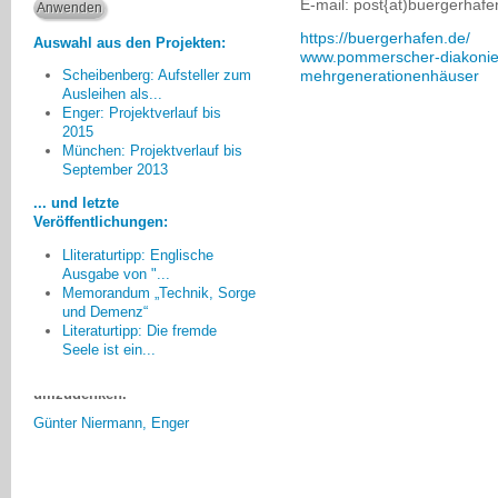
E-mail: post{at)buergerhafe
https://buergerhafen.de/
Auswahl aus den Projekten:
www.pommerscher-diakonie
mehrgenerationenhäuser
Scheibenberg: Aufsteller zum
Ausleihen als...
Enger: Projektverlauf bis
2015
Nicht nur die angesprochenen
München: Projektverlauf bis
Institutionen sondern auch die
September 2013
Menschen in Enger haben sich
... und letzte
geöffnet, indem sie uns auf der
Veröffentlichungen:
Straße im Vorübergehen
ansprechen und vor allem Mut
Lliteraturtipp: Englische
zusprechen, so weiterzumachen.
Ausgabe von "...
Memorandum „Technik, Sorge
Wir stellten fest: das Thema ist in
und Demenz“
der Stadt angekommen, denn man
Literaturtipp: Die fremde
hatte auch den Mut, an
Seele ist ein...
verschiedenen Stellen
umzudenken.
Günter Niermann, Enger