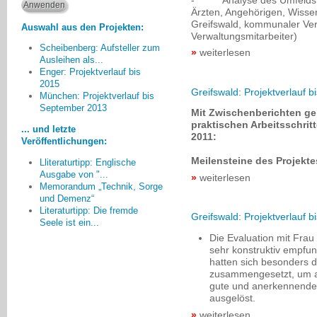
Ärzten, Angehörigen, Wisse
Greifswald, kommunaler Ver
Auswahl aus den Projekten:
Verwaltungsmitarbeiter)
Scheibenberg: Aufsteller zum
weiterlesen
Ausleihen als...
Enger: Projektverlauf bis
2015
Greifswald: Projektverlauf bi
Am meisten beeindruckt hat
München: Projektverlauf bis
September 2013
mich der unproblematische und
Mit Zwischenberichten geb
offene Umgang von Kindern mit
praktischen Arbeitsschrit
... und letzte
Demenzkranken auch wenn sie
2011:
Veröffentlichungen:
keine Vorerfahrungen haben.
Meilensteine des Projekte
Lliteraturtipp: Englische
Christine Einödshofer, Ingolstadt
Ausgabe von "...
weiterlesen
Memorandum „Technik, Sorge
und Demenz“
Literaturtipp: Die fremde
Greifswald: Projektverlauf 
Seele ist ein...
Die Evaluation mit Frau
sehr konstruktiv empfun
hatten sich besonders di
zusammengesetzt, um all
gute und anerkennende 
ausgelöst.
weiterlesen