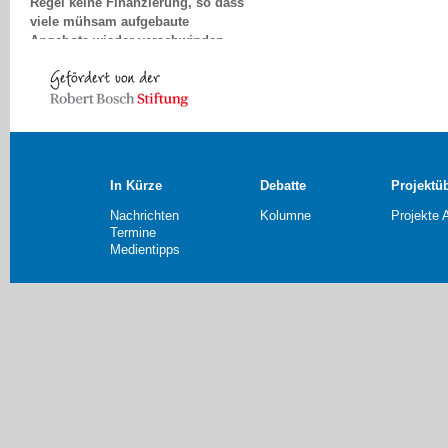
viele mühsam aufgebaute
Angebote wieder verschwinden
und immer neue Projektideen
entstehen müssen.
Marion Janser, Kiel
In Kürze
Debatte
Projektü
Nachrichten
Kolumne
Projekte 
Termine
Medientipps