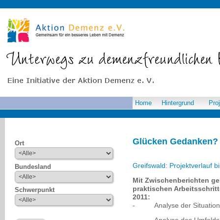
Home
Hintergrund
Pro
Glücken Gedanken? 
Ort
Greifswald: Projektverlauf b
Bundesland
Mit Zwischenberichten geb
praktischen Arbeitsschri
Schwerpunkt
2011:
- Analyse der Situation 
- Analyse des Umfelds (Ge