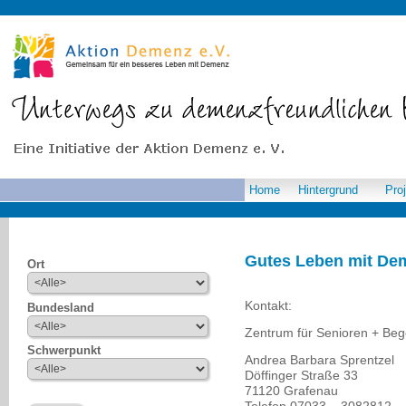
Home
Hintergrund
Pro
Gutes Leben mit De
Ort
Kontakt:
Bundesland
Zentrum für Senioren + Be
Schwerpunkt
Andrea Barbara Sprentzel
Döffinger Straße 33
71120 Grafenau
Telefon 07033 – 3082812