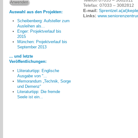
Telefax: 07033 – 3082812
E-mail:
Sprentzel.a(at)keple
Auswahl aus den Projekten:
Links:
www.seniorenzentru
Scheibenberg: Aufsteller zum
Ausleihen als...
Enger: Projektverlauf bis
2015
Wirkliche Verbesserungen für
München: Projektverlauf bis
September 2013
die Situation der Menschen mit
Demenz können nur passieren,
... und letzte
wenn Formen der
Veröffentlichungen:
Gemeinsamkeiten weiter entwickelt
Lliteraturtipp: Englische
und ausgelebt werden.
Ausgabe von "...
Günter Niermann, Enger
Memorandum „Technik, Sorge
und Demenz“
Literaturtipp: Die fremde
Seele ist ein...