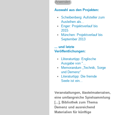
Auswahl aus den Projekten:
Scheibenberg: Aufsteller zum
Ausleihen als...
Enger: Projektverlauf bis
2015
München: Projektverlauf bis
[Anlässlich der
September 2013
Veranstaltungen zum Thema
Demenz] ... wurde die Grundidee,
... und letzte
die Gemeinden mit entsprechenden
Veröffentlichungen:
Materialien auszustatten,
Lliteraturtipp: Englische
dahingehend geändert, eine mobile
Ausgabe von "...
Ausstattung anzulegen, welche
Memorandum „Technik, Sorge
bedarfsorientiert von den
und Demenz“
Veranstaltern beim
Literaturtipp: Die fremde
Pflegestützpunkt ausgeliehen
Seele ist ein...
werden kann: Geschirr für größere
Veranstaltungen, Bastelmaterialien,
eine umfangreiche Spielsammlung
[...], Bibliothek zum Thema
Demenz und ausreichend
Materialien für künftige
Biographiearbeiten sowie Sport-