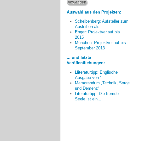
Auswahl aus den Projekten:
Scheibenberg: Aufsteller zum
Ausleihen als...
Enger: Projektverlauf bis
2015
München: Projektverlauf bis
[... es ist] zu hoffen, dass in
September 2013
den konmmenden Jahren die
... und letzte
besonderen Bedarfe alter und
Veröffentlichungen:
demenzbetroffener Menschen auch
bei der Stadtplanung
Lliteraturtipp: Englische
Berücksichtigung finden.
Ausgabe von "...
Memorandum „Technik, Sorge
Manfred Schnabel, Hofheim
und Demenz“
Literaturtipp: Die fremde
Seele ist ein...